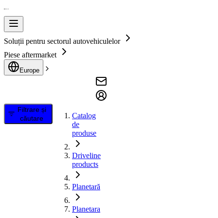
Soluții pentru sectorul autovehiculelor
Piese aftermarket
Europe
Filtrare și
Catalog
căutare
de
produse
Driveline
products
Planetară
Planetara