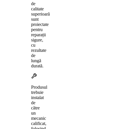
de
calitate
superioară
sunt
proiectate
pentru
reparații
sigure,
cu
rezultate
de
lungă
durată.
Produsul
trebuie
instalat
de
către
un
mecanic
calificat,
folosind