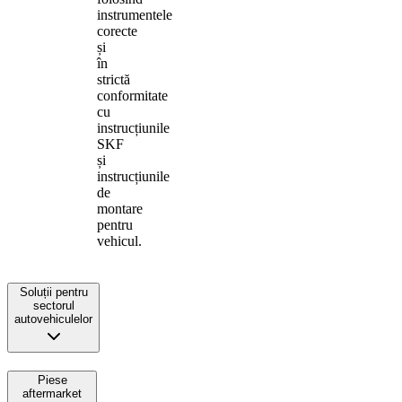
instrumentele
corecte
și
în
strictă
conformitate
cu
instrucțiunile
SKF
și
instrucțiunile
de
montare
pentru
vehicul.
Soluții pentru
sectorul
autovehiculelor
Piese
aftermarket