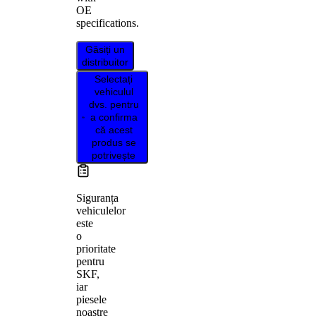
OE
specifications.
Găsiți un
distribuitor
Selectați
vehiculul
dvs. pentru
a confirma
că acest
produs se
potrivește
Siguranța
vehiculelor
este
o
prioritate
pentru
SKF,
iar
piesele
noastre