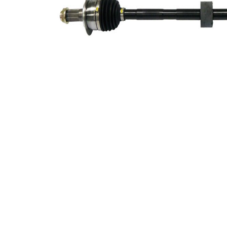
Diametru
60 mm
simering
Versiune
Jointwith8balls
Piesa noua