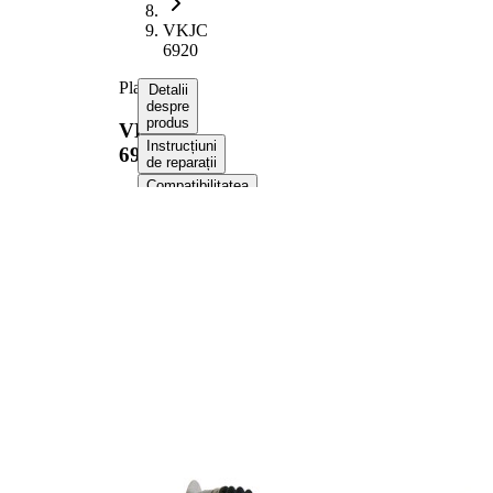
VKJC
6920
Planetara
Detalii
despre
produs
VKJC
Instrucțiuni
6920
de reparații
Compatibilitatea
Informații despre produs
Proprietate
Valoare
Lungime
958 mm
Dimensiune
M22x1,5
filet
Dantura
exterioara
28
parte roata
Dantura
exterioara
26
parte
diferential