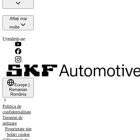
Aflați mai
multe
Urmăriți-ne
Europe
|
Romanian
România
Politica de
confidențialitate
Termeni de
utilizare
Proprietate site
Setări cookie