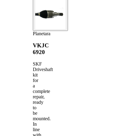
Planetara
VKJC
6920
SKF
Driveshaft
kit
for
a
complete
repair,
ready
to
be
mounted.
In
line
with