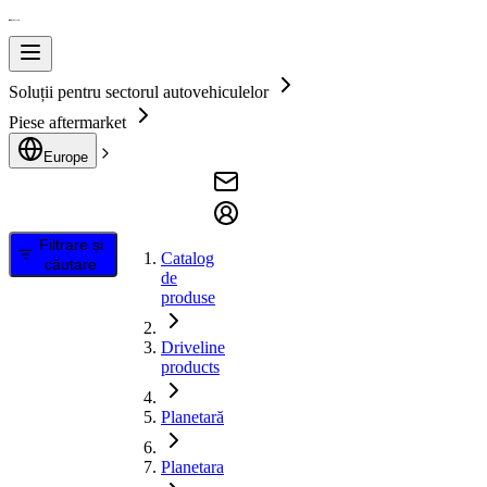
Soluții pentru sectorul autovehiculelor
Piese aftermarket
Europe
Filtrare și
Catalog
căutare
de
produse
Driveline
products
Planetară
Planetara