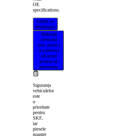
OE
specifications.
Găsiți un
distribuitor
Selectați
vehiculul
dvs. pentru
a confirma
că acest
produs se
potrivește
Siguranța
vehiculelor
este
o
prioritate
pentru
SKF,
iar
piesele
noastre