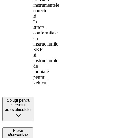
instrumentele
corecte
și
în
strictă
conformitate
cu
instrucțiunile
SKF
și
instrucțiunile
de
montare
pentru
vehicul.
Soluții pentru
sectorul
autovehiculelor
Piese
aftermarket