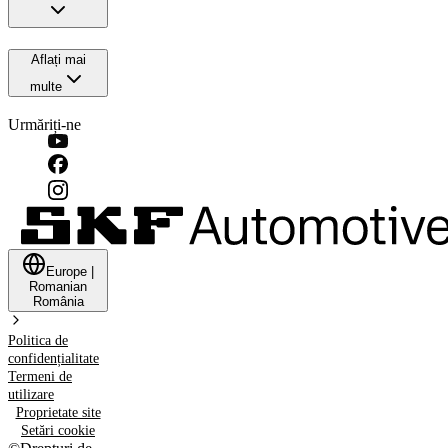
Aflați mai
multe
Urmăriți-ne
Europe
|
Romanian
România
Politica de
confidențialitate
Termeni de
utilizare
Proprietate site
Setări cookie