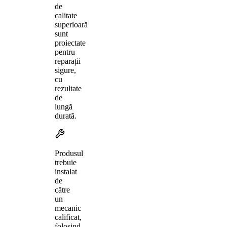
de
calitate
superioară
sunt
proiectate
pentru
reparații
sigure,
cu
rezultate
de
lungă
durată.
Produsul
trebuie
instalat
de
către
un
mecanic
calificat,
folosind