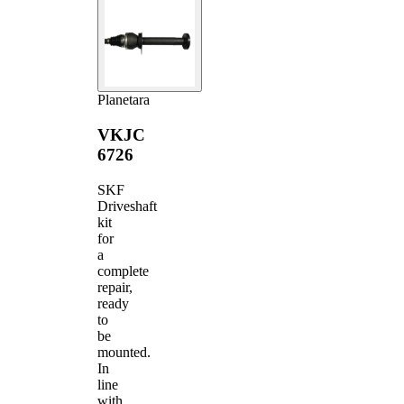
Planetara
VKJC
6726
SKF
Driveshaft
kit
for
a
complete
repair,
ready
to
be
mounted.
In
line
with