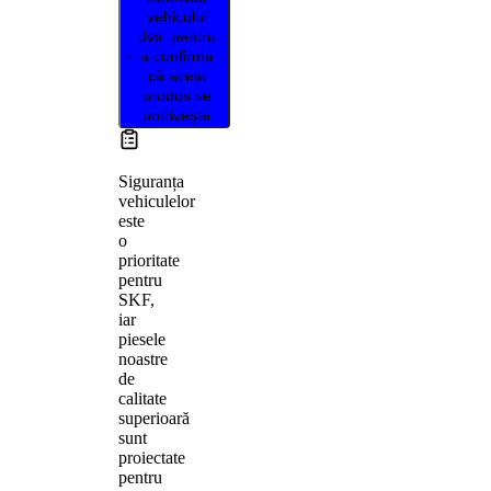
vehiculul
dvs. pentru
a confirma
că acest
produs se
potrivește
Siguranța
vehiculelor
este
o
prioritate
pentru
SKF,
iar
piesele
noastre
de
calitate
superioară
sunt
proiectate
pentru