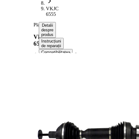
VKJC
6555
Planetara
Detalii
despre
produs
VKJC
Instrucțiuni
6555
de reparații
Compatibilitatea
Numere
OE
Informații despre produs
Proprietate
Valoare
Lungime
1025 mm
Dimensiune
M10x1.5
filet
Dantura
exterioara parte
40
roata
Dantura
exterioara parte
28