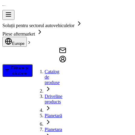
Soluții pentru sectorul autovehiculelor
Piese aftermarket
Europe
Filtrare și
Catalog
căutare
de
produse
Driveline
products
Planetară
Planetara