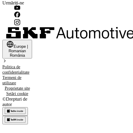
Urmăriți-ne
Europe
|
Romanian
România
Politica de
confidențialitate
Termeni de
utilizare
Proprietate site
Setări cookie
©
Drepturi de
autor