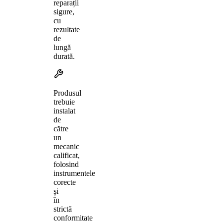
reparații
sigure,
cu
rezultate
de
lungă
durată.
Produsul
trebuie
instalat
de
către
un
mecanic
calificat,
folosind
instrumentele
corecte
și
în
strictă
conformitate