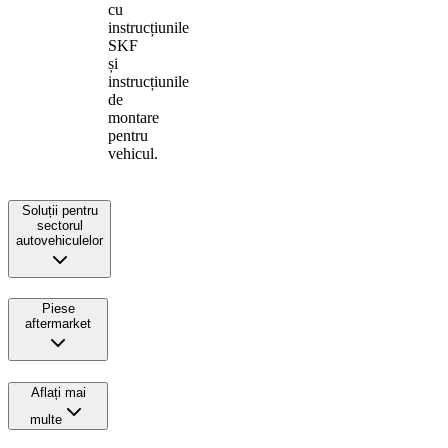
cu
instrucțiunile
SKF
și
instrucțiunile
de
montare
pentru
vehicul.
Soluții pentru
sectorul
autovehiculelor
Piese
aftermarket
Aflați mai
multe