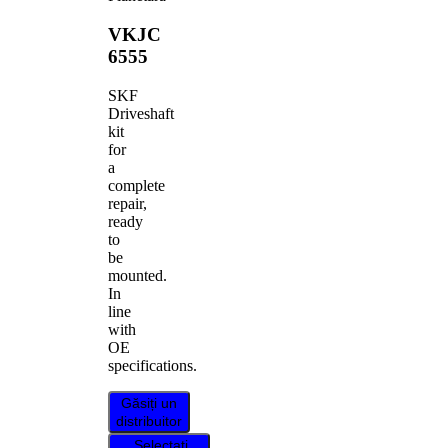
VKJC
6555
SKF
Driveshaft
kit
for
a
complete
repair,
ready
to
be
mounted.
In
line
with
OE
specifications.
Găsiți un
distribuitor
Selectați