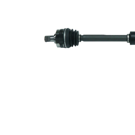
Dantura
exterioara
25
parte
diferential
Diametru
46 mm
inel ABS
Piesa noua
Diametru
articulatie la
79,5 mm
roata
Diametru
articulatie la
79,5 mm
cutia de
viteza