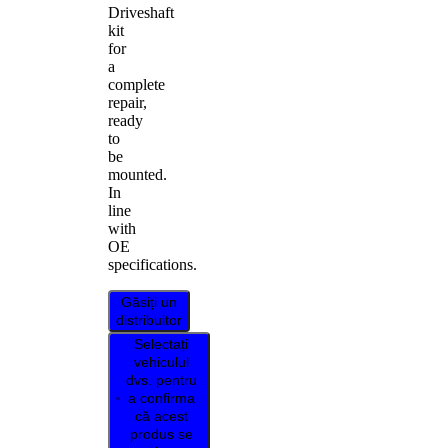
Driveshaft
kit
for
a
complete
repair,
ready
to
be
mounted.
In
line
with
OE
specifications.
Găsiți un
distribuitor
Selectați
vehiculul
dvs. pentru
a confirma
că acest
produs se