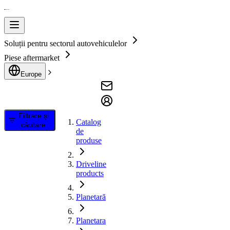
Soluții pentru sectorul autovehiculelor
Piese aftermarket
Europe
Filtrare și
Catalog
căutare
de
produse
Driveline
products
Planetară
Planetara