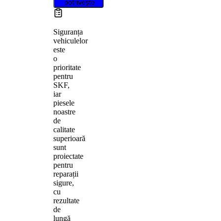
potrivește
Siguranța
vehiculelor
este
o
prioritate
pentru
SKF,
iar
piesele
noastre
de
calitate
superioară
sunt
proiectate
pentru
reparații
sigure,
cu
rezultate
de
lungă