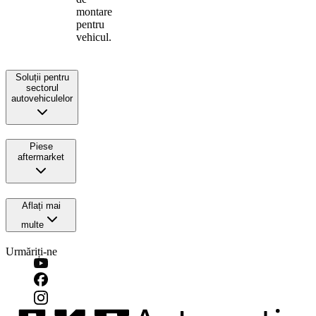
montare
pentru
vehicul.
Soluții pentru
sectorul
autovehiculelor
Piese
aftermarket
Aflați mai
multe
Urmăriți-ne