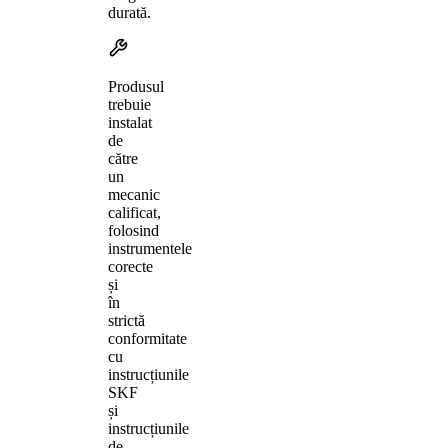
durată.
Produsul
trebuie
instalat
de
către
un
mecanic
calificat,
folosind
instrumentele
corecte
și
în
strictă
conformitate
cu
instrucțiunile
SKF
și
instrucțiunile
de