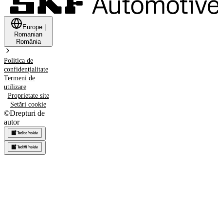
Europe
|
Romanian
România
Politica de
confidențialitate
Termeni de
utilizare
Proprietate site
Setări cookie
©
Drepturi de
autor