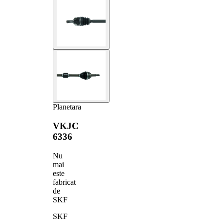
Planetara
VKJC
6336
Nu
mai
este
fabricat
de
SKF
SKF