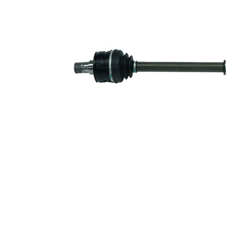
diferential
Diametru
52 mm
simering
Piesa noua
Diametru
articulatie la
81 mm
roata
Diametru
articulatie la
76 mm
cutia de
viteza