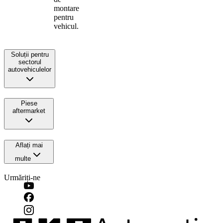
montare
pentru
vehicul.
Soluții pentru
sectorul
autovehiculelor
Piese
aftermarket
Aflați mai
multe
Urmăriți-ne