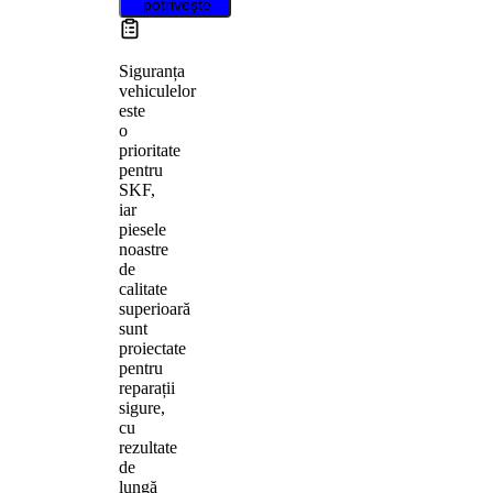
potrivește
Siguranța
vehiculelor
este
o
prioritate
pentru
SKF,
iar
piesele
noastre
de
calitate
superioară
sunt
proiectate
pentru
reparații
sigure,
cu
rezultate
de
lungă