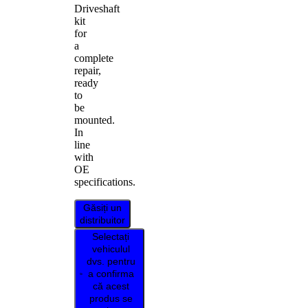
Driveshaft
kit
for
a
complete
repair,
ready
to
be
mounted.
In
line
with
OE
specifications.
Găsiți un
distribuitor
Selectați
vehiculul
dvs. pentru
a confirma
că acest
produs se