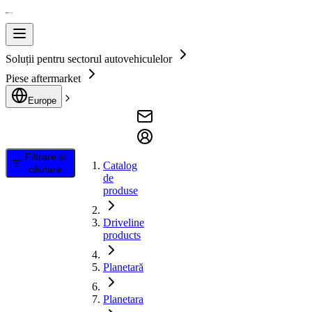
Soluții pentru sectorul autovehiculelor
Piese aftermarket
Europe
Filtrare și
Catalog
căutare
de
produse
Driveline
products
Planetară
Planetara