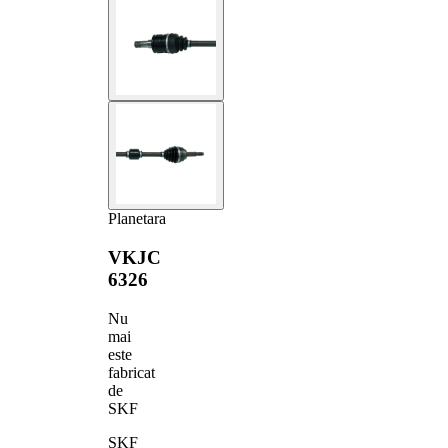
Planetara
VKJC
6326
Nu
mai
este
fabricat
de
SKF
SKF