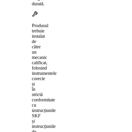
durată.
Produsul
trebuie
instalat
de
către
un
mecanic
calificat,
folosind
instrumentele
corecte
și
în
strictă
conformitate
cu
instrucțiunile
SKF
și
instrucțiunile
de