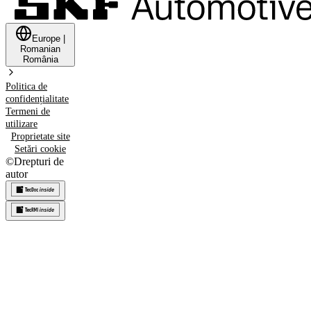
Europe
|
Romanian
România
Politica de
confidențialitate
Termeni de
utilizare
Proprietate site
Setări cookie
©
Drepturi de
autor