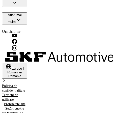
Aflați mai
multe
Urmăriți-ne
Europe
|
Romanian
România
Politica de
confidențialitate
Termeni de
utilizare
Proprietate site
Setări cookie