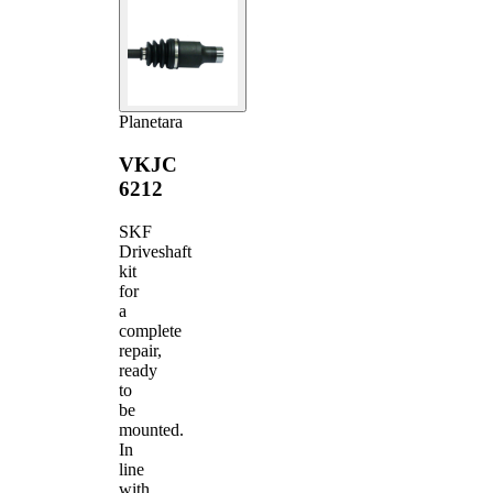
Planetara
VKJC
6212
SKF
Driveshaft
kit
for
a
complete
repair,
ready
to
be
mounted.
In
line
with