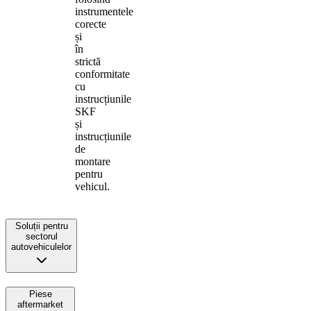
instrumentele
corecte
și
în
strictă
conformitate
cu
instrucțiunile
SKF
și
instrucțiunile
de
montare
pentru
vehicul.
Soluții pentru
sectorul
autovehiculelor
Piese
aftermarket