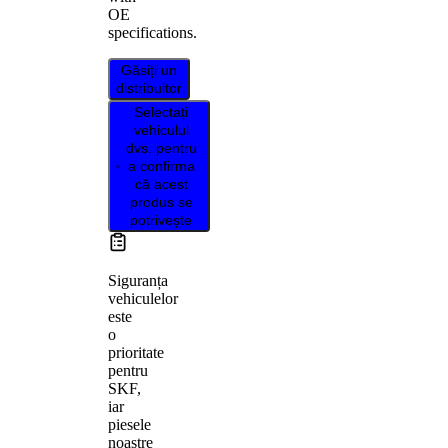
OE
specifications.
Găsiți un
distribuitor
Selectați
vehiculul
dvs. pentru
a confirma
că acest
produs se
potrivește
Siguranța
vehiculelor
este
o
prioritate
pentru
SKF,
iar
piesele
noastre