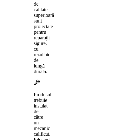
de
calitate
superioară
sunt
proiectate
pentru
reparații
sigure,
cu
rezultate
de
lungă
durată.
Produsul
trebuie
instalat
de
către
un
mecanic
calificat,
folosind