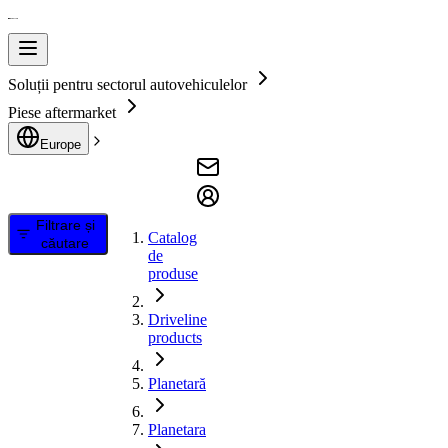
Soluții pentru sectorul autovehiculelor
Piese aftermarket
Europe
Filtrare și
Catalog
căutare
de
produse
Driveline
products
Planetară
Planetara