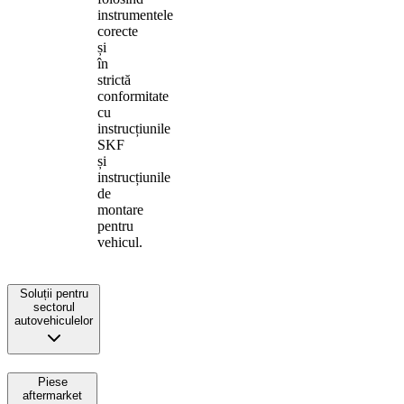
instrumentele
corecte
și
în
strictă
conformitate
cu
instrucțiunile
SKF
și
instrucțiunile
de
montare
pentru
vehicul.
Soluții pentru
sectorul
autovehiculelor
Piese
aftermarket