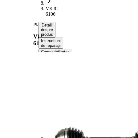
VKJC
6106
Planetara
Detalii
despre
produs
VKJC
Instrucțiuni
6106
de reparații
Compatibilitatea
Informații despre produs
Proprietate
Valoare
Lungime
799 mm
Dimensiune
M20x1,5
filet
Dantura
exterioara
23
parte roata
Dinți
23 racord cutie
interior spre
viteze
diferențial
Diametru