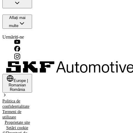
Aflați mai
multe
Urmăriți-ne
Europe
|
Romanian
România
Politica de
confidențialitate
Termeni de
utilizare
Proprietate site
Setări cookie