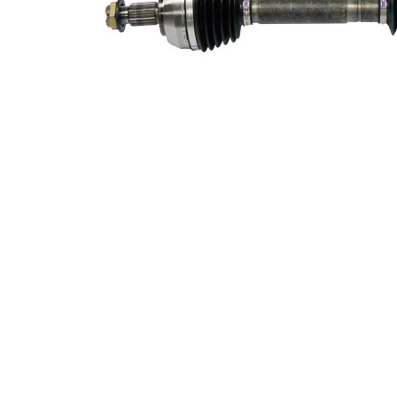
49 mm
simering
Versiune
Jointwith8balls
Piesa noua