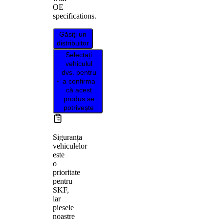
OE
specifications.
Găsiți un
distribuitor
Selectați
vehiculul
dvs. pentru
a confirma
că acest
produs se
potrivește
Siguranța
vehiculelor
este
o
prioritate
pentru
SKF,
iar
piesele
noastre