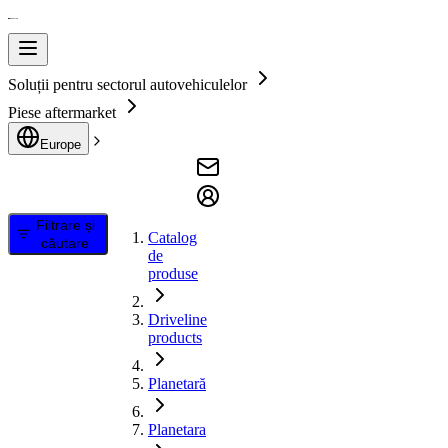
Soluții pentru sectorul autovehiculelor
Piese aftermarket
Europe
Filtrare și
Catalog
căutare
de
produse
Driveline
products
Planetară
Planetara