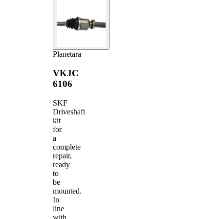
Planetara
VKJC
6106
SKF
Driveshaft
kit
for
a
complete
repair,
ready
to
be
mounted.
In
line
with