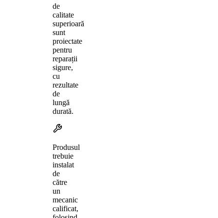
de
calitate
superioară
sunt
proiectate
pentru
reparații
sigure,
cu
rezultate
de
lungă
durată.
Produsul
trebuie
instalat
de
către
un
mecanic
calificat,
folosind