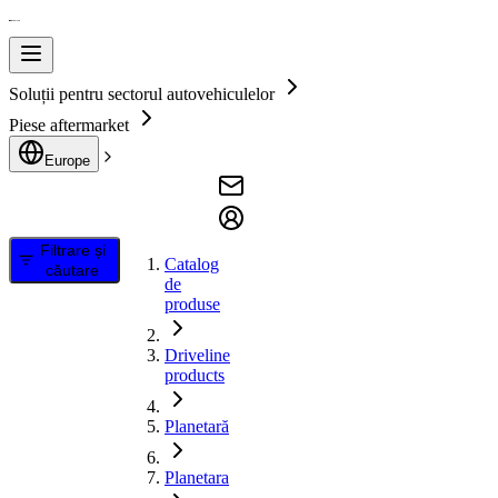
Soluții pentru sectorul autovehiculelor
Piese aftermarket
Europe
Filtrare și
Catalog
căutare
de
produse
Driveline
products
Planetară
Planetara