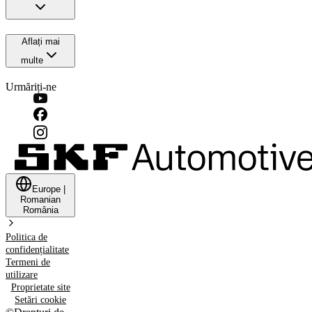
Aflați mai
multe
Urmăriți-ne
Europe
|
Romanian
România
Politica de
confidențialitate
Termeni de
utilizare
Proprietate site
Setări cookie