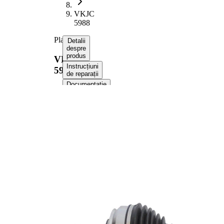
VKJC
5988
Planetara
Detalii
despre
produs
VKJC
Instrucțiuni
5988
de reparații
Documentație
Compatibilitatea
Numere
OE
Informații despre
produs
Proprietate
Valoare
Lungime
663 mm
Dimensiune
M22x1,5
filet
Dantura
exterioara
27
parte roata