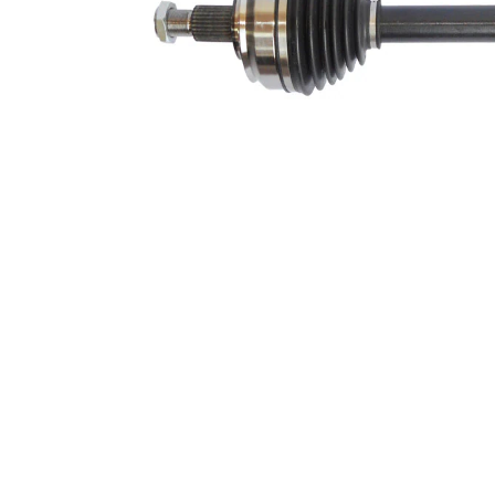
Dantura
exterioara
39
parte
diferential
Diametru
56,7 mm
simering
Lungime 2
74 mm
Piesa noua
Diametru
articulatie la
102 mm
roata
Diametru
articulatie la
90 mm
cutia de
viteza