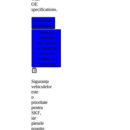
OE
specifications.
Găsiți un
distribuitor
Selectați
vehiculul
dvs. pentru
a confirma
că acest
produs se
potrivește
Siguranța
vehiculelor
este
o
prioritate
pentru
SKF,
iar
piesele
noastre