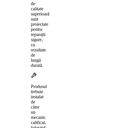
de
calitate
superioară
sunt
proiectate
pentru
reparații
sigure,
cu
rezultate
de
lungă
durată.
Produsul
trebuie
instalat
de
către
un
mecanic
calificat,
folosind