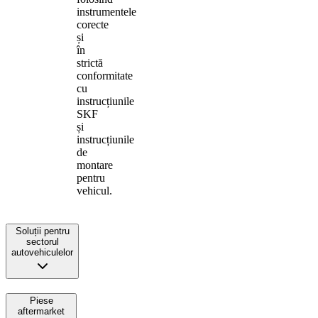
instrumentele
corecte
și
în
strictă
conformitate
cu
instrucțiunile
SKF
și
instrucțiunile
de
montare
pentru
vehicul.
Soluții pentru
sectorul
autovehiculelor
Piese
aftermarket