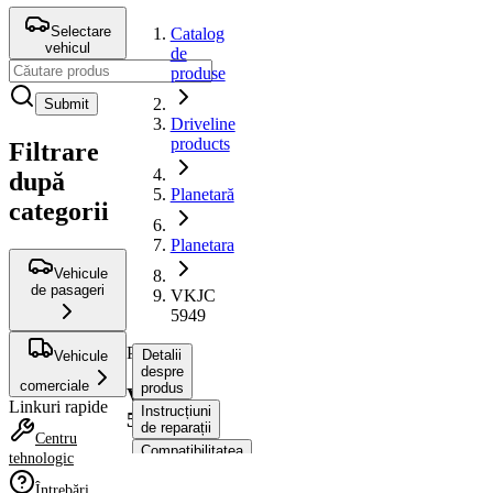
Selectare
Catalog
vehicul
de
produse
Submit
Driveline
products
Filtrare
după
Planetară
categorii
Planetara
Vehicule
de pasageri
VKJC
5949
Planetara
Detalii
Vehicule
despre
comerciale
produs
VKJC
Linkuri rapide
Instrucțiuni
5949
de reparații
Centru
Compatibilitatea
tehnologic
Numere
Întrebări
OE