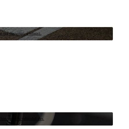
e noi designuri și tehnici.
schimb pentru vehiculul dvs.