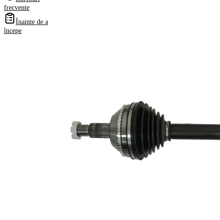
frecvente
Înainte de a
Informații despre produs
începe
Proprietate
Valoare
Partea de
Axa fata
montare
stanga
Lungime
756 mm
Dimensiune
M24x2
filet
Dantura
exterioara parte
28
roata
Dantura
exterioara parte
41
diferential
Diametru
66 mm
simering
Numar dinti ,
48
inel ABS
TPE
Material
(elastomer
termoplastic)