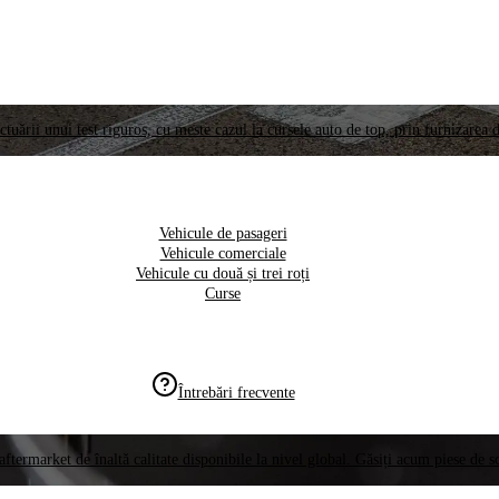
ctuării unui test riguros, cu meste cazul la cursele auto de top, prin furnizarea d
Vehicule de pasageri
Vehicule comerciale
Vehicule cu două și trei roți
Curse
Întrebări frecvente
aftermarket de înaltă calitate disponibile la nivel global. Găsiți acum piese de 