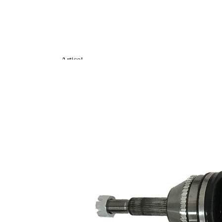
Diametru inel
104,5 mm
ABS
Lungime 2
76 mm
Articol
completare/Info
fără lagar
suplimentar 2
Articol
completare/Info
cu piulita
suplimentar 2
Piesa noua
Diametru
articulatie la
107 mm
roata
Diametru
articulatie la
99 mm
cutia de viteza
Axa teava
corp ax
rotunda
masiva
Diametru
31,5 mm
mâner