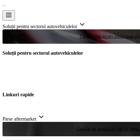
Soluții pentru sectorul autovehiculelor
Curse
Puține locuri oferă șansa efe
Soluții pentru sectorul autovehiculelor
Linkuri rapide
Piese aftermarket
Catalog de produse
20.000 de piese 