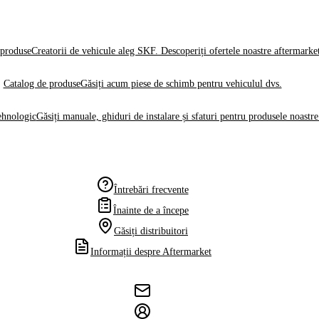
produse
Creatorii de vehicule aleg SKF. Descoperiți ofertele noastre aftermarke
Catalog de produse
Găsiți acum piese de schimb pentru vehiculul dvs.
ehnologic
Găsiți manuale, ghiduri de instalare și sfaturi pentru produsele noastre
Întrebări frecvente
Înainte de a începe
Găsiți distribuitori
Informații despre Aftermarket