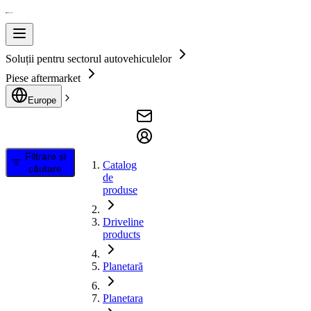
Soluții pentru sectorul autovehiculelor
Piese aftermarket
Europe
Filtrare și
Catalog
căutare
de
produse
Driveline
products
Planetară
Planetara