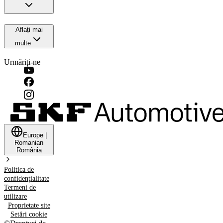
Aflați mai
multe
Urmăriți-ne
Europe
|
Romanian
România
Politica de
confidențialitate
Termeni de
utilizare
Proprietate site
Setări cookie