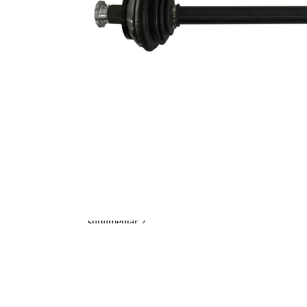
exterioara parte
36
roata
Diametru
52 mm
simering
Numar
6
pistoane
TPE
Material
(elastomer
termoplastic)
Asezare gauri
86 mm
Ø
Articol
completare/Info
fără lagar
suplimentar 2
Articol
completare/Info
cu suruburi
suplimentar 2
Articol
completare/Info
cu piulita
suplimentar 2
Piesa noua
Diametru
articulatie la
90,4 mm