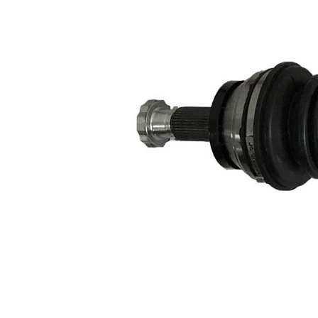
roata
Diametru
articulatie la
100 mm
cutia de viteza
Axa teava
corp ax
rotunda
goala
Diametru
42 mm
mâner