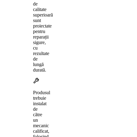
de
calitate
superioară
sunt
proiectate
pentru
reparații
sigure,
cu
rezultate
de
lungă
durată.
Produsul
trebuie
instalat
de
către
un
mecanic
calificat,
folosind