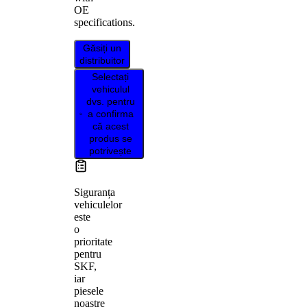
OE
specifications.
Găsiți un
distribuitor
Selectați
vehiculul
dvs. pentru
a confirma
că acest
produs se
potrivește
Siguranța
vehiculelor
este
o
prioritate
pentru
SKF,
iar
piesele
noastre