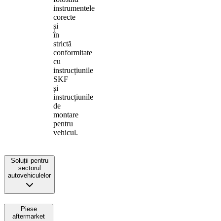
instrumentele
corecte
și
în
strictă
conformitate
cu
instrucțiunile
SKF
și
instrucțiunile
de
montare
pentru
vehicul.
Soluții pentru
sectorul
autovehiculelor
Piese
aftermarket