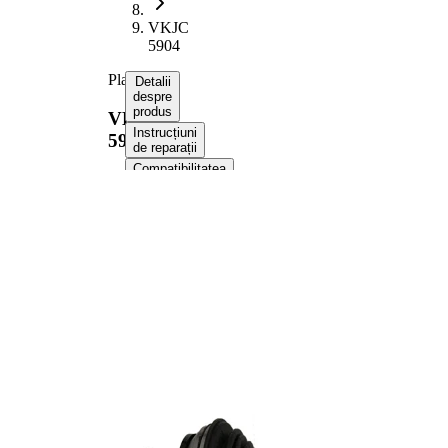
VKJC
5904
Planetara
Detalii
despre
produs
VKJC
Instrucțiuni
5904
de reparații
Compatibilitatea
Numere
OE
Informații despre produs
Proprietate
Valoare
Partea de
Axa fata
montare
dreapta
Lungime
789 mm
Diametrul
8,2 mm
orificiului
Dimensiune
M16x1.5
filet
Dantura