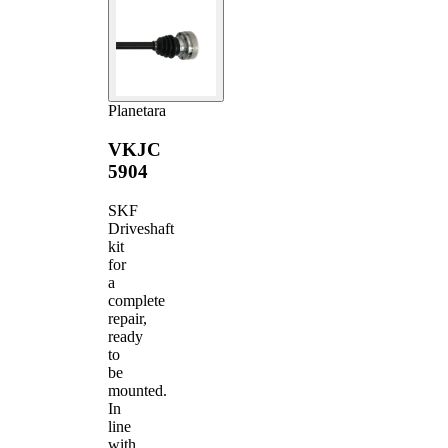
Planetara
VKJC
5904
SKF
Driveshaft
kit
for
a
complete
repair,
ready
to
be
mounted.
In
line
with