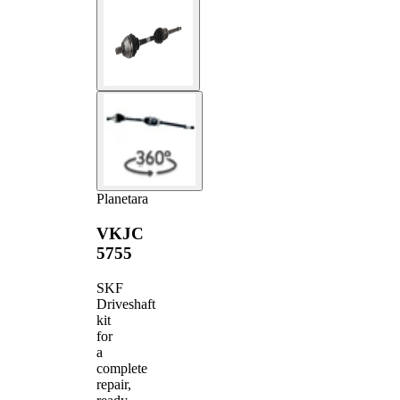
Planetara
VKJC
5755
SKF
Driveshaft
kit
for
a
complete
repair,