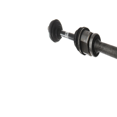
corp ax
rotunda
goala
Diametru
38 mm
mâner