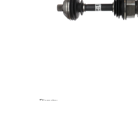
Dantura
exterioara parte
26
diferential
Diametru
55,6 mm
simering
TPE
Material
(elastomer
termoplastic)
Lungime 2
370 mm
Articol
completare/Info
cu lagar
suplimentar 2
Articol
completare/Info
cu piulita
suplimentar 2
Piesa noua
Diametru
articulatie la
87,4 mm
roata
Diametru
articulatie la
84 mm
cutia de viteza
Axa teava