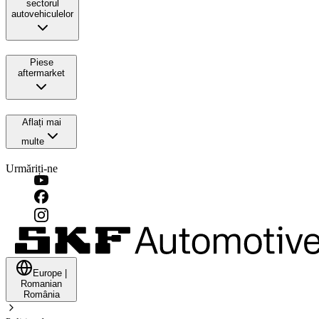
sectorul
autovehiculelor
Piese
aftermarket
Aflați mai
multe
Urmăriți-ne
Europe
|
Romanian
România