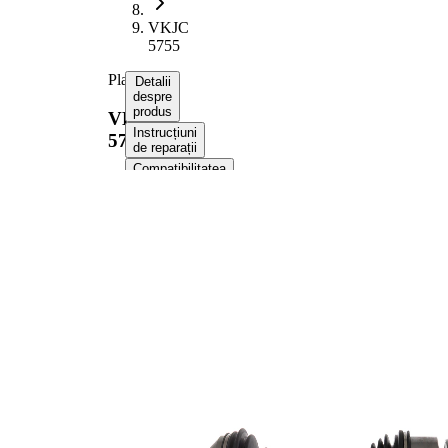
VKJC
5755
Planetara
Detalii
despre
produs
VKJC
Instrucțiuni
5755
de reparații
Compatibilitatea
Numere
OE
Informații despre produs
Proprietate
Valoare
Partea de
Axa fata
montare
dreapta
Lungime
918 mm
Dimensiune
M10x1,5
filet
Dantura
exterioara parte
36
roata