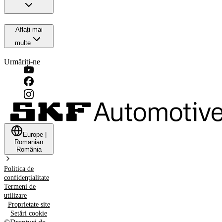
Aflați mai
multe
Urmăriți-ne
Europe
|
Romanian
România
Politica de
confidențialitate
Termeni de
utilizare
Proprietate site
Setări cookie