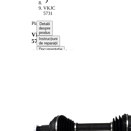
VKJC
5731
Planetara
Detalii
despre
produs
VKJC
Instrucțiuni
5731
de reparații
Documentație
Compatibilitatea
Numere
OE
Informații despre produs
Proprietate
Valoare
Lungime
947 mm
Dimensiune
M22x1,5
filet
Dantura
exterioara parte
25
roata
Dantura