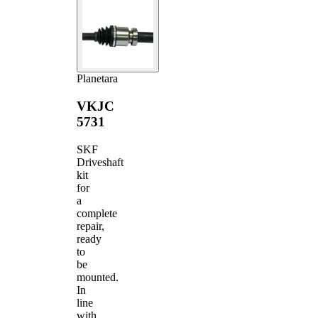
Planetara
VKJC
5731
SKF
Driveshaft
kit
for
a
complete
repair,
ready
to
be
mounted.
In
line
with