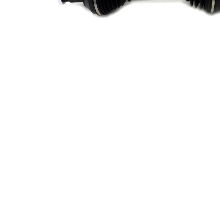
exterioara parte
26
diferential
Diametru
53,2 mm
simering
Lungime 2
370 mm
Articol
completare/Info
cu lagar
suplimentar 2
Piesa noua
Diametru
articulatie la
82,9 mm
roata
Diametru
articulatie la
80 mm
cutia de viteza