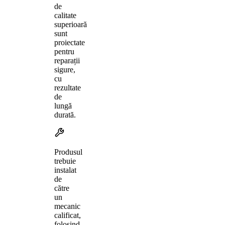
de
calitate
superioară
sunt
proiectate
pentru
reparații
sigure,
cu
rezultate
de
lungă
durată.
Produsul
trebuie
instalat
de
către
un
mecanic
calificat,
folosind