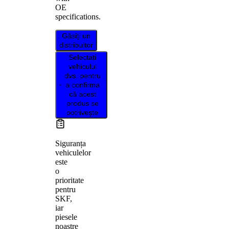
OE
specifications.
Găsiți un
distribuitor
Selectați
vehiculul
dvs. pentru
a confirma
că acest
produs se
potrivește
Siguranța
vehiculelor
este
o
prioritate
pentru
SKF,
iar
piesele
noastre