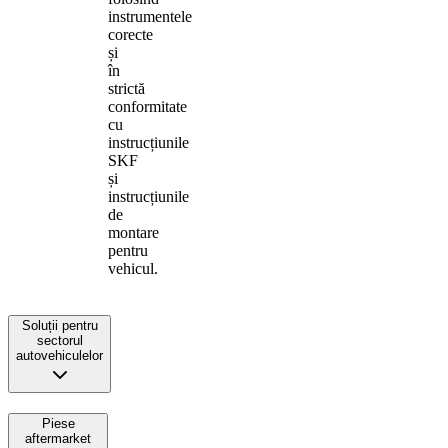
instrumentele
corecte
și
în
strictă
conformitate
cu
instrucțiunile
SKF
și
instrucțiunile
de
montare
pentru
vehicul.
Soluții pentru
sectorul
autovehiculelor
Piese
aftermarket