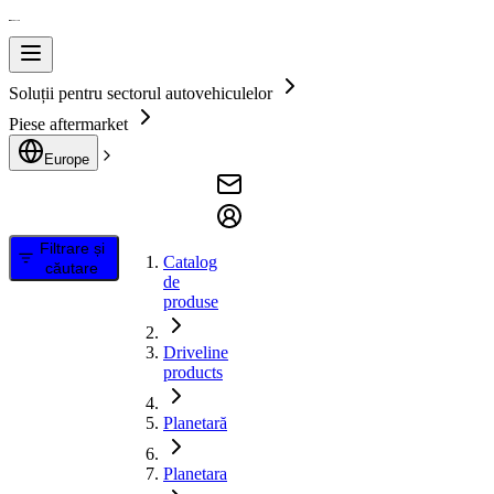
Soluții pentru sectorul autovehiculelor
Piese aftermarket
Europe
Filtrare și
Catalog
căutare
de
produse
Driveline
products
Planetară
Planetara