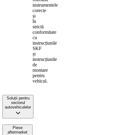
instrumentele
corecte
și
în
strictă
conformitate
cu
instrucțiunile
SKF
și
instrucțiunile
de
montare
pentru
vehicul.
Soluții pentru
sectorul
autovehiculelor
Piese
aftermarket