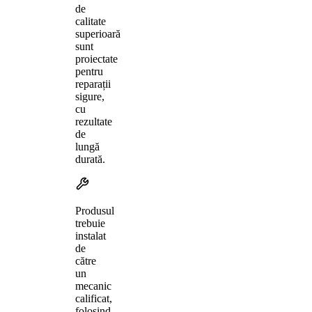
de
calitate
superioară
sunt
proiectate
pentru
reparații
sigure,
cu
rezultate
de
lungă
durată.
Produsul
trebuie
instalat
de
către
un
mecanic
calificat,
folosind