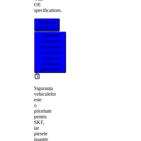
OE
specifications.
Găsiți un
distribuitor
Selectați
vehiculul
dvs. pentru
a confirma
că acest
produs se
potrivește
Siguranța
vehiculelor
este
o
prioritate
pentru
SKF,
iar
piesele
noastre