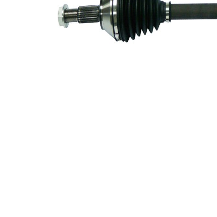
Dantura
exterioara
23
parte
diferential
Diametru
53,2 mm
simering
Lungime 2
61 mm
Piesa noua
Diametru
articulatie la
76 mm
roata
Diametru
articulatie la
73,5 mm
cutia de
viteza