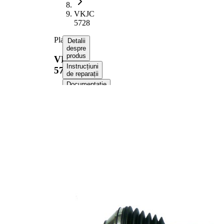
VKJC
5728
Planetara
Detalii
despre
produs
VKJC
Instrucțiuni
5728
de reparații
Documentație
Compatibilitatea
Numere
OE
Informații despre
produs
Proprietate
Valoare
Lungime
636 mm
Dimensiune
M22x1,5
filet
Dantura
exterioara
25
parte roata