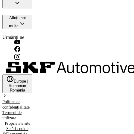
Aflați mai
multe
Urmăriți-ne
Europe
|
Romanian
România
Politica de
confidențialitate
Termeni de
utilizare
Proprietate site
Setări cookie