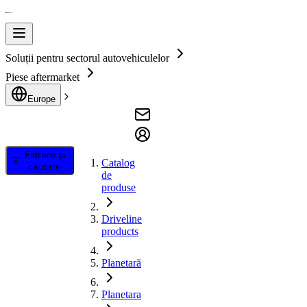
Soluții pentru sectorul autovehiculelor
Piese aftermarket
Europe
Filtrare și
Catalog
căutare
de
produse
Driveline
products
Planetară
Planetara