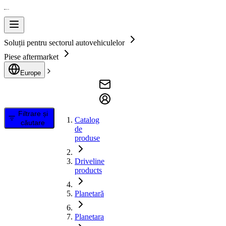
Soluții pentru sectorul autovehiculelor
Piese aftermarket
Europe
Filtrare și
Catalog
căutare
de
produse
Driveline
products
Planetară
Planetara