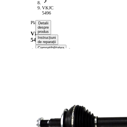
VKJC
5496
Planetara
Detalii
despre
produs
VKJC
Instrucțiuni
5496
de reparații
Compatibilitatea
Numere
OE
Informații despre
produs
Proprietate
Valoare
Lungime
654 mm
Dimensiune
M22x1.5
filet
Dantura
exterioara
30
parte roata
Dantura