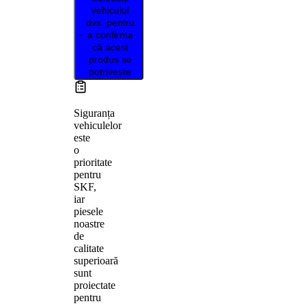
vehiculul
dvs. pentru
a confirma
că acest
produs se
potrivește
Siguranța
vehiculelor
este
o
prioritate
pentru
SKF,
iar
piesele
noastre
de
calitate
superioară
sunt
proiectate
pentru