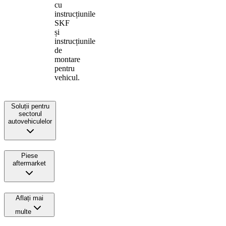
cu
instrucțiunile
SKF
și
instrucțiunile
de
montare
pentru
vehicul.
Soluții pentru
sectorul
autovehiculelor
Piese
aftermarket
Aflați mai
multe