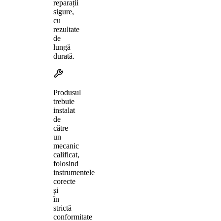
reparații
sigure,
cu
rezultate
de
lungă
durată.
Produsul
trebuie
instalat
de
către
un
mecanic
calificat,
folosind
instrumentele
corecte
și
în
strictă
conformitate