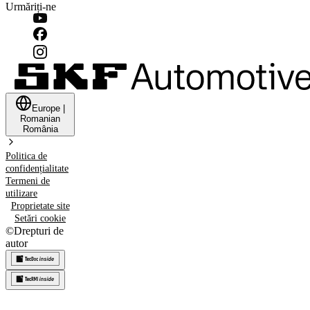
Urmăriți-ne
Europe
|
Romanian
România
Politica de
confidențialitate
Termeni de
utilizare
Proprietate site
Setări cookie
©
Drepturi de
autor