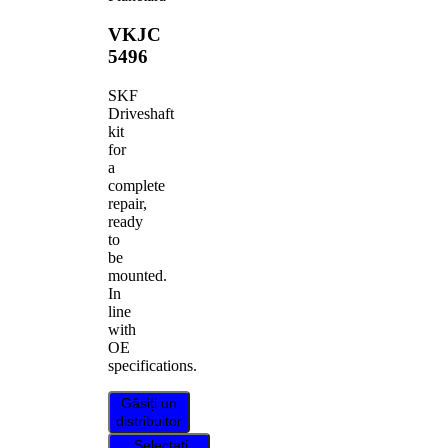
VKJC
5496
SKF
Driveshaft
kit
for
a
complete
repair,
ready
to
be
mounted.
In
line
with
OE
specifications.
Găsiți un
distribuitor
Selectați