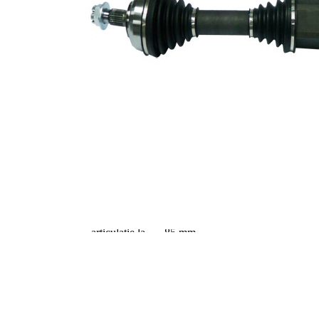
Dantura
exterioara parte
37
diferential
Diametru
58,6 mm
simering
Set reparatie
VKQ
alternativ
1000
Lungime 2
383 mm
Articol
completare/Info
cu lagar
suplimentar 2
Piesa noua
Diametru
articulatie la
96,3 mm
roata
Diametru
articulatie la
85 mm
cutia de viteza