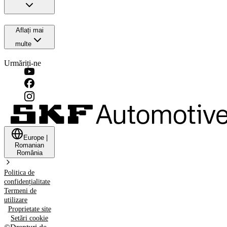
Aflați mai
multe
Urmăriți-ne
Europe
|
Romanian
România
Politica de
confidențialitate
Termeni de
utilizare
Proprietate site
Setări cookie