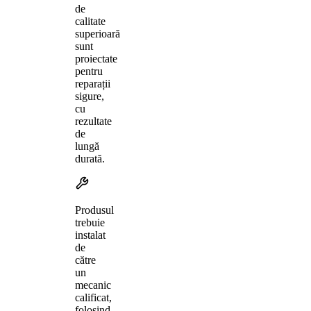
de
calitate
superioară
sunt
proiectate
pentru
reparații
sigure,
cu
rezultate
de
lungă
durată.
Produsul
trebuie
instalat
de
către
un
mecanic
calificat,
folosind