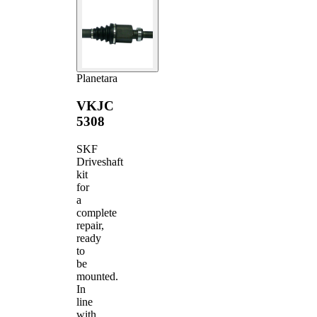
Planetara
VKJC
5308
SKF
Driveshaft
kit
for
a
complete
repair,
ready
to
be
mounted.
In
line
with