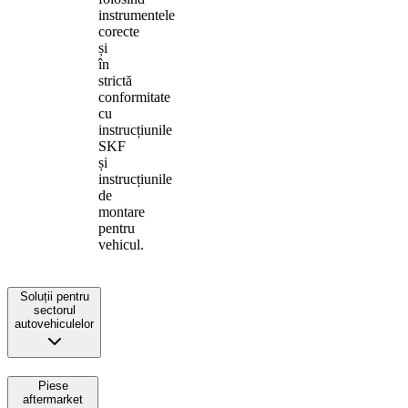
instrumentele
corecte
și
în
strictă
conformitate
cu
instrucțiunile
SKF
și
instrucțiunile
de
montare
pentru
vehicul.
Soluții pentru
sectorul
autovehiculelor
Piese
aftermarket