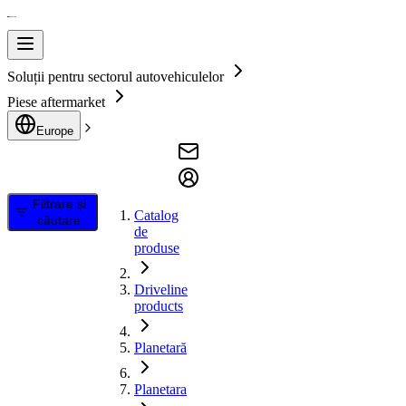
Soluții pentru sectorul autovehiculelor
Piese aftermarket
Europe
Filtrare și
Catalog
căutare
de
produse
Driveline
products
Planetară
Planetara