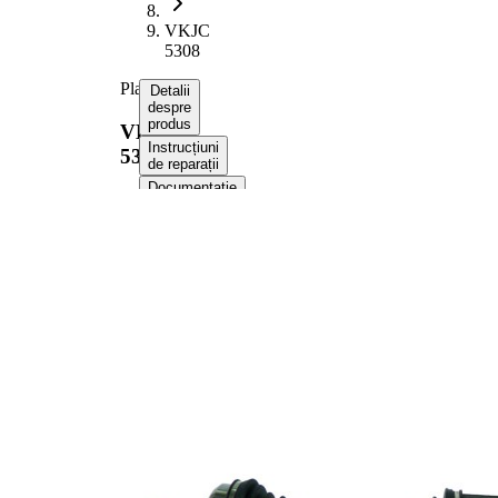
VKJC
5308
Planetara
Detalii
despre
produs
VKJC
Instrucțiuni
5308
de reparații
Documentație
Compatibilitatea
Numere
OE
Informații despre produs
Proprietate
Valoare
942,5
Lungime
mm
Dimensiune
M24x1,5
filet
Dantura
exterioara parte
25
roata