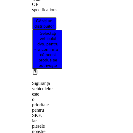
OE
specifications.
Găsiți un
distribuitor
Selectați
vehiculul
dvs. pentru
a confirma
că acest
produs se
potrivește
Siguranța
vehiculelor
este
o
prioritate
pentru
SKF,
iar
piesele
noastre