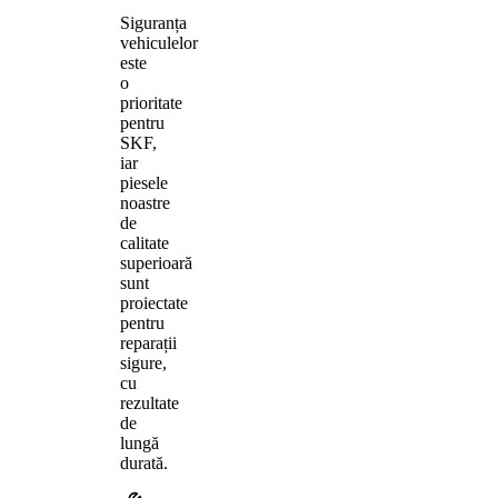
Siguranța
vehiculelor
este
o
prioritate
pentru
SKF,
iar
piesele
noastre
de
calitate
superioară
sunt
proiectate
pentru
reparații
sigure,
cu
rezultate
de
lungă
durată.