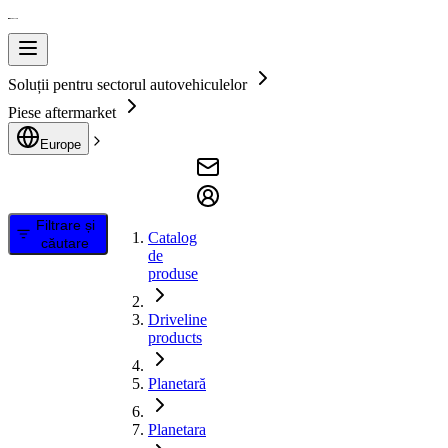
Soluții pentru sectorul autovehiculelor
Piese aftermarket
Europe
Filtrare și
Catalog
căutare
de
produse
Driveline
products
Planetară
Planetara