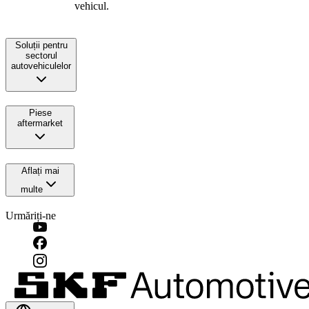
vehicul.
Soluții pentru
sectorul
autovehiculelor
Piese
aftermarket
Aflați mai
multe
Urmăriți-ne