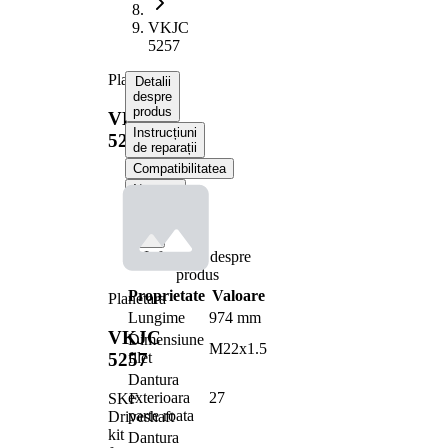
VKJC
5257
Planetara
Detalii
despre
produs
VKJC
Instrucțiuni
5257
de reparații
Compatibilitatea
Numere
OE
Informații despre
produs
Proprietate
Valoare
Planetara
Lungime
974 mm
VKJC
Dimensiune
M22x1.5
filet
5257
Dantura
exterioara
27
SKF
parte roata
Driveshaft
kit
Dantura