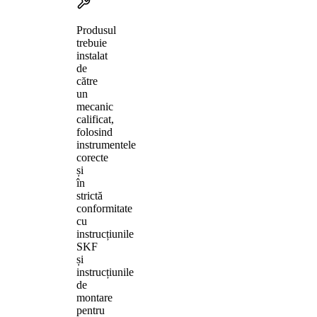
Produsul
trebuie
instalat
de
către
un
mecanic
calificat,
folosind
instrumentele
corecte
și
în
strictă
conformitate
cu
instrucțiunile
SKF
și
instrucțiunile
de
montare
pentru