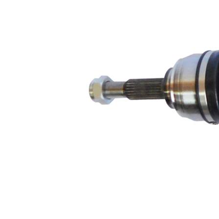
corp ax
rotunda
masiva
Diametru
24,5 mm
mâner