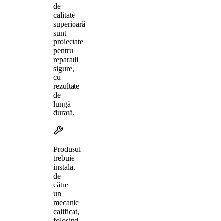
de
calitate
superioară
sunt
proiectate
pentru
reparații
sigure,
cu
rezultate
de
lungă
durată.
Produsul
trebuie
instalat
de
către
un
mecanic
calificat,
folosind