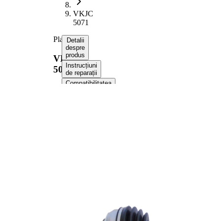
VKJC
5071
Planetara
Detalii
despre
produs
VKJC
Instrucțiuni
5071
de reparații
Compatibilitatea
Numere
OE
Informații despre produs
Proprietate
Valoare
Partea de
Axa fata
montare
stanga
Lungime
660 mm
Dimensiune
M20x1,5
filet
Dantura
exterioara parte
23
roata