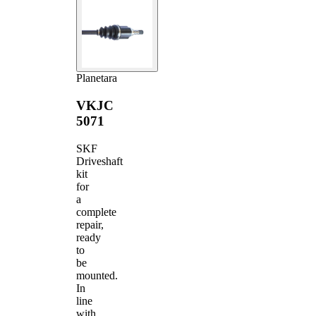
Planetara
VKJC
5071
SKF
Driveshaft
kit
for
a
complete
repair,
ready
to
be
mounted.
In
line
with