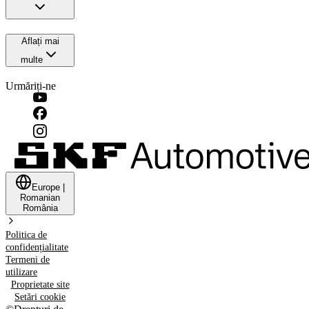
Aflați mai
multe
Urmăriți-ne
Europe
|
Romanian
România
Politica de
confidențialitate
Termeni de
utilizare
Proprietate site
Setări cookie