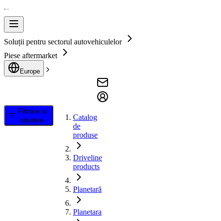
Soluții pentru sectorul autovehiculelor
Piese aftermarket
Europe
Filtrare și
Catalog
căutare
de
produse
Driveline
products
Planetară
Planetara