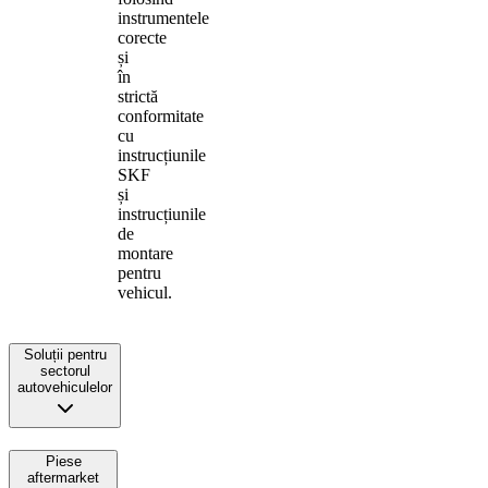
instrumentele
corecte
și
în
strictă
conformitate
cu
instrucțiunile
SKF
și
instrucțiunile
de
montare
pentru
vehicul.
Soluții pentru
sectorul
autovehiculelor
Piese
aftermarket