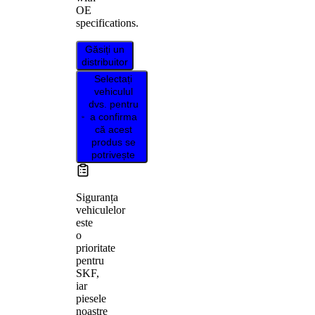
OE
specifications.
Găsiți un
distribuitor
Selectați
vehiculul
dvs. pentru
a confirma
că acest
produs se
potrivește
Siguranța
vehiculelor
este
o
prioritate
pentru
SKF,
iar
piesele
noastre