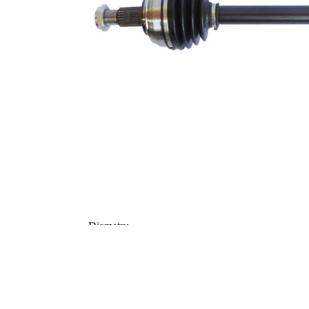
Dantura
exterioara parte
26
diferential
Diametru
49 mm
simering
TPE
Material
(elastomer
termoplastic)
Lungime 2
64 mm
Articol
completare/Info
fără lagar
suplimentar 2
Articol
completare/Info
cu piulita
suplimentar 2
Piesa noua
Diametru
articulatie la
79 mm
roata
Diametru
articulatie la
75 mm
cutia de viteza
Axa teava