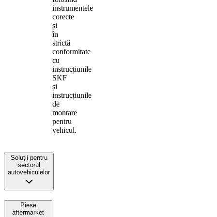
instrumentele
corecte
și
în
strictă
conformitate
cu
instrucțiunile
SKF
și
instrucțiunile
de
montare
pentru
vehicul.
Soluții pentru
sectorul
autovehiculelor
Piese
aftermarket