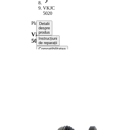
VKJC
5020
Planetara
Detalii
despre
produs
VKJC
Instrucțiuni
5020
de reparații
Compatibilitatea
Numere
OE
Informații despre produs
Proprietate
Valoare
Partea de
Axa fata
montare
dreapta
Lungime
900 mm
Dimensiune
M20x1,5
filet
Dantura
exterioara parte
25
roata