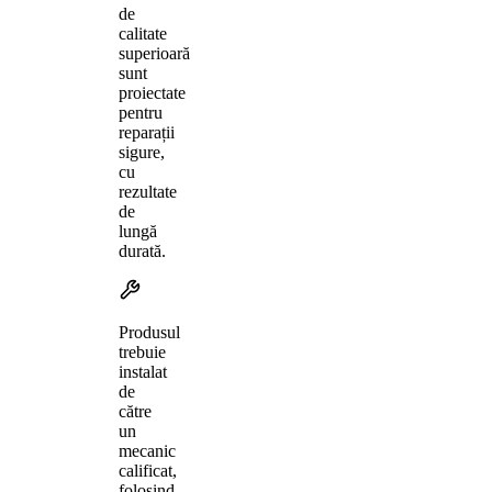
de
calitate
superioară
sunt
proiectate
pentru
reparații
sigure,
cu
rezultate
de
lungă
durată.
Produsul
trebuie
instalat
de
către
un
mecanic
calificat,
folosind