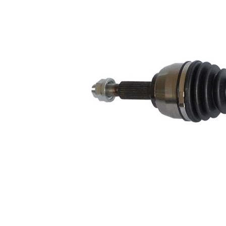
corp ax
rotunda
masiva
Diametru
25,2 mm
mâner
corespunde
Amortizor
calității OE
de vibratii