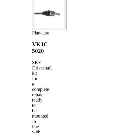
Planetara
VKJC
5020
SKF
Driveshaft
kit
for
a
complete
repair,
ready
to
be
mounted.
In
line
with