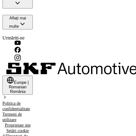
Aflați mai
multe
Urmăriți-ne
Europe
|
Romanian
România
Politica de
confidențialitate
Termeni de
utilizare
Proprietate site
Setări cookie