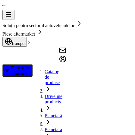
Soluții pentru sectorul autovehiculelor
Piese aftermarket
Europe
Filtrare și
Catalog
căutare
de
produse
Driveline
products
Planetară
Planetara