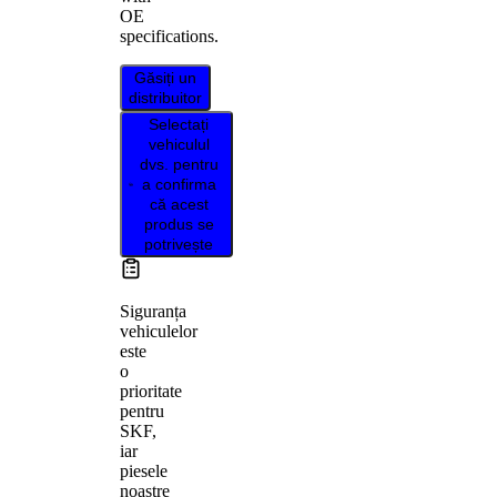
OE
specifications.
Găsiți un
distribuitor
Selectați
vehiculul
dvs. pentru
a confirma
că acest
produs se
potrivește
Siguranța
vehiculelor
este
o
prioritate
pentru
SKF,
iar
piesele
noastre