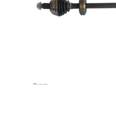
Dantura
exterioara parte
26
diferential
Diametru
52,5 mm
simering
TPE
Material
(elastomer
termoplastic)
Lungime 2
64,5 mm
Articol
completare/Info
fără lagar
suplimentar 2
Articol
completare/Info
cu piulita
suplimentar 2
Piesa noua
Diametru
articulatie la
82 mm
roata
Diametru
articulatie la
75,4 mm
cutia de viteza
Axa teava