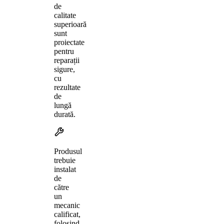
de
calitate
superioară
sunt
proiectate
pentru
reparații
sigure,
cu
rezultate
de
lungă
durată.
Produsul
trebuie
instalat
de
către
un
mecanic
calificat,
folosind