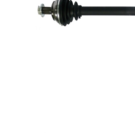
simering
Piesa noua
Diametru
articulatie la
70 mm
roata
Diamtru
39 mm
rola tripoda