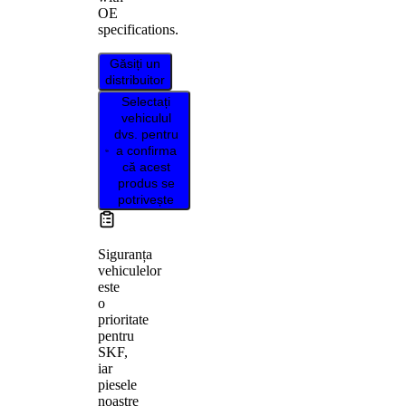
OE
specifications.
Găsiți un
distribuitor
Selectați
vehiculul
dvs. pentru
a confirma
că acest
produs se
potrivește
Siguranța
vehiculelor
este
o
prioritate
pentru
SKF,
iar
piesele
noastre