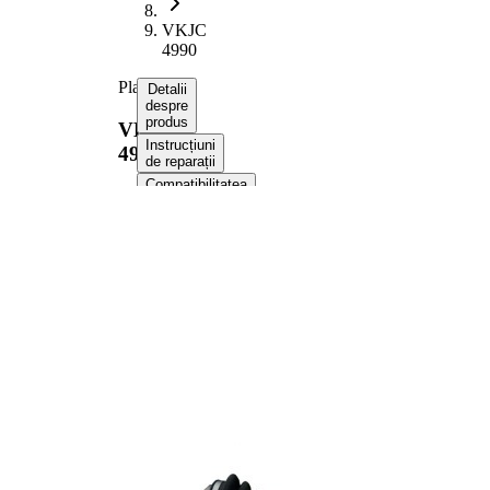
VKJC
4990
Planetara
Detalii
despre
produs
VKJC
Instrucțiuni
4990
de reparații
Compatibilitatea
Numere
OE
Informații despre
produs
Proprietate
Valoare
Lungime
726 mm
Dimensiune
M16x1.5
filet
Dantura
exterioara
20
parte roata
Diametru
44 mm