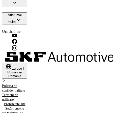
Aflați mai
multe
Urmăriți-ne
Europe
|
Romanian
România
Politica de
confidențialitate
Termeni de
utilizare
Proprietate site
Setări cookie