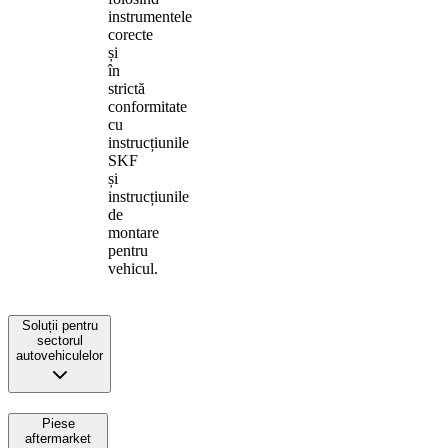
instrumentele
corecte
și
în
strictă
conformitate
cu
instrucțiunile
SKF
și
instrucțiunile
de
montare
pentru
vehicul.
Soluții pentru
sectorul
autovehiculelor
Piese
aftermarket