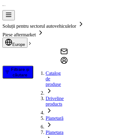
Soluții pentru sectorul autovehiculelor
Piese aftermarket
Europe
Filtrare și
Catalog
căutare
de
produse
Driveline
products
Planetară
Planetara