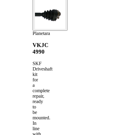
Planetara
VKJC
4990
SKF
Driveshaft
kit
for
a
complete
repair,
ready
to
be
mounted.
In
line
with