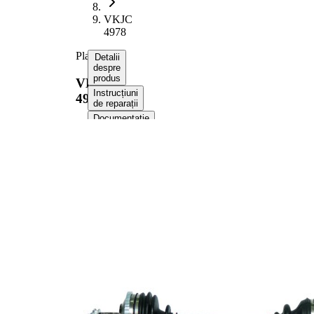
VKJC
4978
Planetara
Detalii
despre
produs
VKJC
Instrucțiuni
4978
de reparații
Documentație
Compatibilitatea
Numere
OE
Informații despre produs
Proprietate
Valoare
938,5
Lungime
mm
Dimensiune
M24x1,5
filet
Dantura
exterioara parte
27
roata