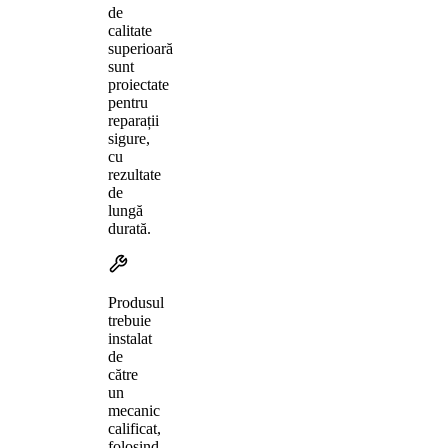
de
calitate
superioară
sunt
proiectate
pentru
reparații
sigure,
cu
rezultate
de
lungă
durată.
Produsul
trebuie
instalat
de
către
un
mecanic
calificat,
folosind