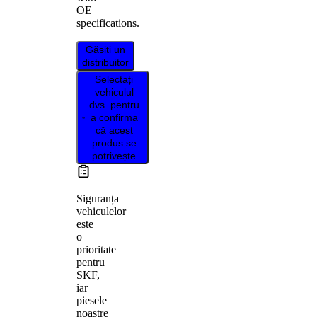
OE
specifications.
Găsiți un
distribuitor
Selectați
vehiculul
dvs. pentru
a confirma
că acest
produs se
potrivește
Siguranța
vehiculelor
este
o
prioritate
pentru
SKF,
iar
piesele
noastre