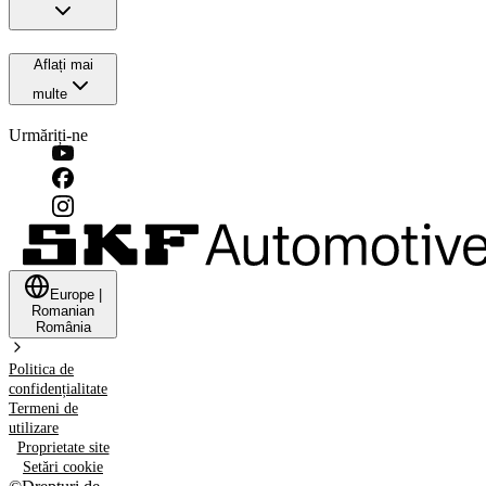
Aflați mai
multe
Urmăriți-ne
Europe
|
Romanian
România
Politica de
confidențialitate
Termeni de
utilizare
Proprietate site
Setări cookie