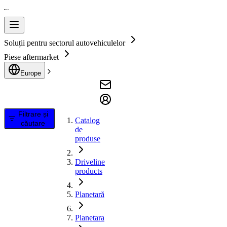
Soluții pentru sectorul autovehiculelor
Piese aftermarket
Europe
Filtrare și
Catalog
căutare
de
produse
Driveline
products
Planetară
Planetara