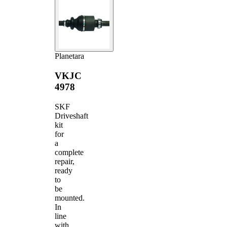
Planetara
VKJC
4978
SKF
Driveshaft
kit
for
a
complete
repair,
ready
to
be
mounted.
In
line
with