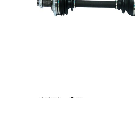
Dantura
exterioara parte
24
diferential
Diametru
59 mm
simering
Numar dinti ,
48
inel ABS
Diametru inel
99 mm
ABS
336,6
Lungime 2
mm
Articol
completare/Info
cu lagar
suplimentar 2
Piesa noua
Diametru
articulatie la
90 mm
roata
Diametru
articulatie la
83 mm
cutia de viteza