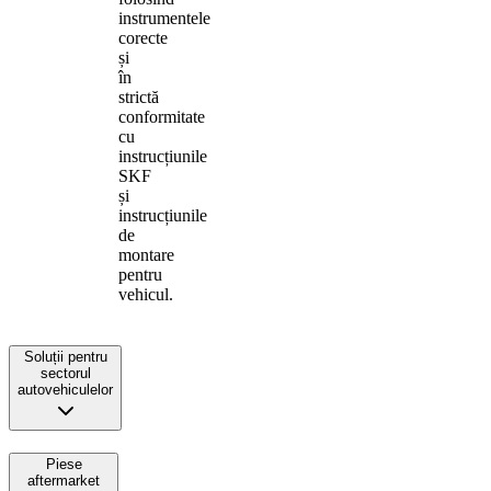
instrumentele
corecte
și
în
strictă
conformitate
cu
instrucțiunile
SKF
și
instrucțiunile
de
montare
pentru
vehicul.
Soluții pentru
sectorul
autovehiculelor
Piese
aftermarket