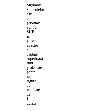
Siguranța
vehiculelor
este
o
prioritate
pentru
SKF,
iar
piesele
noastre
de
calitate
superioară
sunt
proiectate
pentru
reparații
sigure,
cu
rezultate
de
lungă
durată.