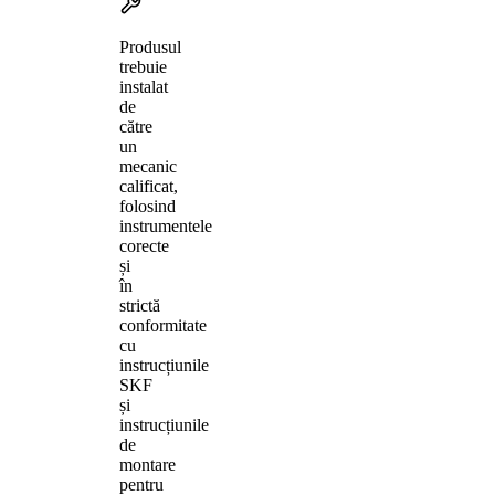
Produsul
trebuie
instalat
de
către
un
mecanic
calificat,
folosind
instrumentele
corecte
și
în
strictă
conformitate
cu
instrucțiunile
SKF
și
instrucțiunile
de
montare
pentru