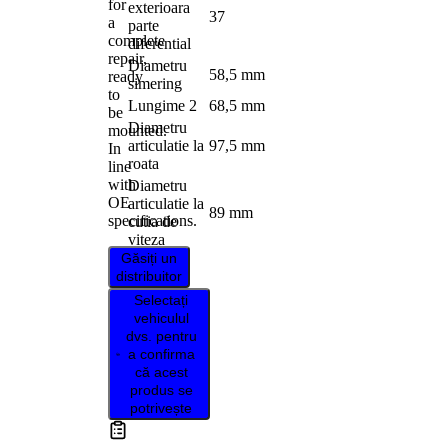
for
exterioara
37
a
parte
complete
diferential
repair,
Diametru
58,5 mm
ready
simering
to
Lungime 2
68,5 mm
be
Diametru
mounted.
articulatie la
97,5 mm
In
roata
line
with
Diametru
OE
articulatie la
89 mm
specifications.
cutia de
viteza
Găsiți un
distribuitor
Selectați
vehiculul
dvs. pentru
a confirma
că acest
produs se
potrivește