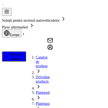
Soluții pentru sectorul autovehiculelor
Piese aftermarket
Europe
Filtrare și
Catalog
căutare
de
produse
Driveline
products
Planetară
Planetara