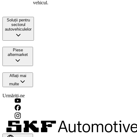
vehicul.
Soluții pentru
sectorul
autovehiculelor
Piese
aftermarket
Aflați mai
multe
Urmăriți-ne