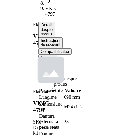
VKJC
4797
Planetara
Detalii
despre
produs
VKJC
Instrucțiuni
4797
de reparații
Compatibilitatea
Numere
OE
Informații despre
produs
Proprietate
Valoare
Planetara
Lungime
698 mm
VKJC
Dimensiune
M24x1.5
filet
4797
Dantura
exterioara
28
SKF
parte roata
Driveshaft
kit
Dantura