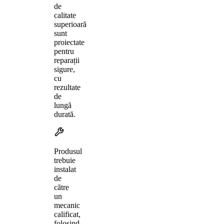
de
calitate
superioară
sunt
proiectate
pentru
reparații
sigure,
cu
rezultate
de
lungă
durată.
Produsul
trebuie
instalat
de
către
un
mecanic
calificat,
folosind