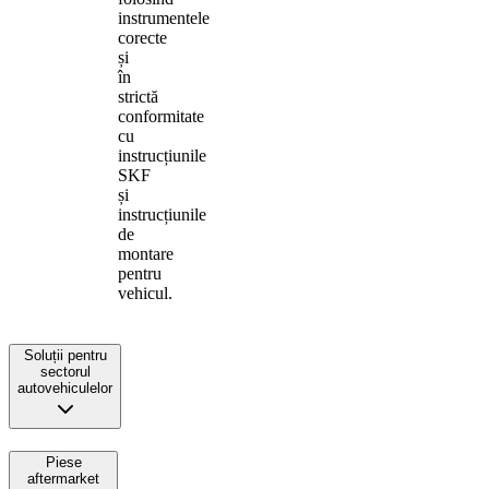
instrumentele
corecte
și
în
strictă
conformitate
cu
instrucțiunile
SKF
și
instrucțiunile
de
montare
pentru
vehicul.
Soluții pentru
sectorul
autovehiculelor
Piese
aftermarket