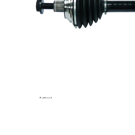
roata
Diametru
59,5 mm
simering
Numar
6
pistoane
TPE
Material
(elastomer
termoplastic)
Asezare gauri
86 mm
Ø
Articol
completare/Info
fără lagar
suplimentar 2
Articol
completare/Info
cu suruburi
suplimentar 2
Articol
completare/Info
cu piulita
suplimentar 2
Piesa noua
Diametru
articulatie la
90,4 mm
roata