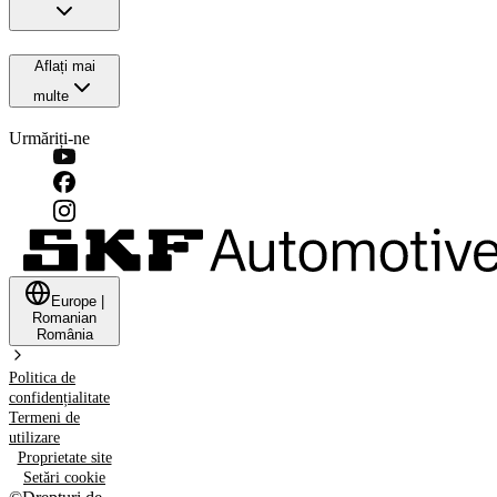
Aflați mai
multe
Urmăriți-ne
Europe
|
Romanian
România
Politica de
confidențialitate
Termeni de
utilizare
Proprietate site
Setări cookie