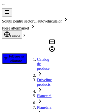
Soluții pentru sectorul autovehiculelor
Piese aftermarket
Europe
Filtrare și
Catalog
căutare
de
produse
Driveline
products
Planetară
Planetara