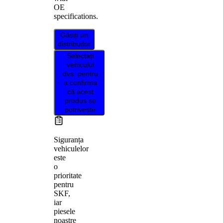
OE
specifications.
Găsiți un
distribuitor
Selectați
vehiculul
dvs. pentru
a confirma
că acest
produs se
potrivește
Siguranța
vehiculelor
este
o
prioritate
pentru
SKF,
iar
piesele
noastre