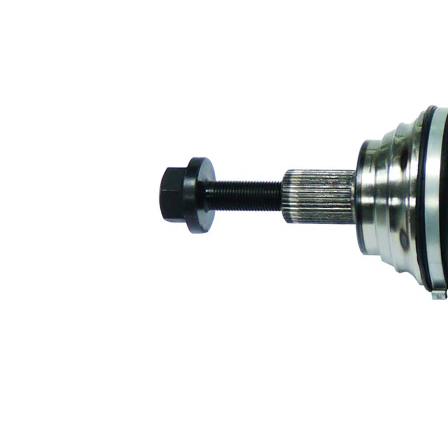
Diametru
articulatie la
100 mm
cutia de viteza
Axa teava
corp ax
rotunda
masiva
Diametru
27 mm
mâner