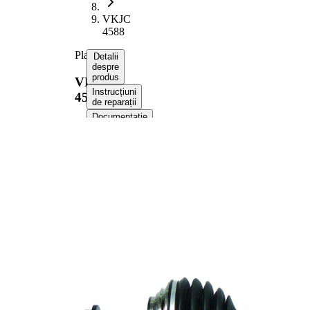
VKJC
4588
Planetara
Detalii
despre
produs
VKJC
Instrucțiuni
4588
de reparații
Documentație
Compatibilitatea
Numere
OE
Informații despre produs
Proprietate
Valoare
Lungime
522 mm
Diametrul
8,2 mm
orificiului
Dimensiune
M16x1.5
filet
Dantura
exterioara parte
36