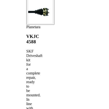
Planetara
VKJC
4588
SKF
Driveshaft
kit
for
a
complete
repair,
ready
to
be
mounted.
In
line
with