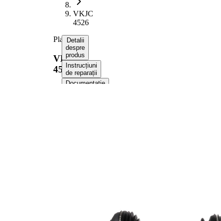
VKJC
4526
Planetara
Detalii
despre
produs
VKJC
Instrucțiuni
4526
de reparații
Documentație
Compatibilitatea
Numere
OE
Informații despre produs
Proprietate
Valoare
Lungime
949 mm
Dimensiune
M24x1,5
filet
Dantura
exterioara parte
28
roata
Dantura