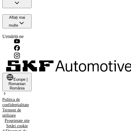
Aflați mai
multe
Urmăriți-ne
Europe
|
Romanian
România
Politica de
confidențialitate
Termeni de
utilizare
Proprietate site
Setări cookie