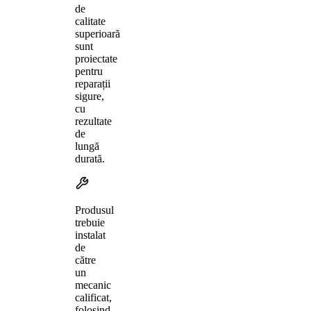
de
calitate
superioară
sunt
proiectate
pentru
reparații
sigure,
cu
rezultate
de
lungă
durată.
Produsul
trebuie
instalat
de
către
un
mecanic
calificat,
folosind