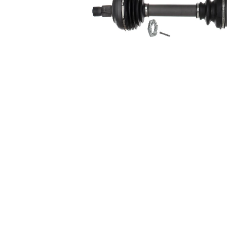
exterioara parte
24
diferential
Diametru
58,6 mm
simering
Lungime 2
336 mm
Articol
completare/Info
cu lagar
suplimentar 2
Piesa noua
Diametru
articulatie la
92,4 mm
roata
Diametru
articulatie la
75 mm
cutia de viteza