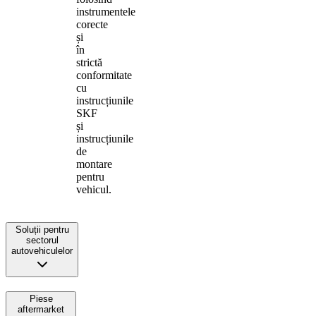
instrumentele
corecte
și
în
strictă
conformitate
cu
instrucțiunile
SKF
și
instrucțiunile
de
montare
pentru
vehicul.
Soluții pentru
sectorul
autovehiculelor
Piese
aftermarket