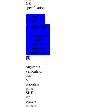
OE
specifications.
Găsiți un
distribuitor
Selectați
vehiculul
dvs. pentru
a confirma
că acest
produs se
potrivește
Siguranța
vehiculelor
este
o
prioritate
pentru
SKF,
iar
piesele
noastre