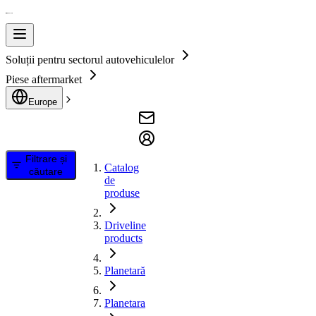
Soluții pentru sectorul autovehiculelor
Piese aftermarket
Europe
Filtrare și
Catalog
căutare
de
produse
Driveline
products
Planetară
Planetara