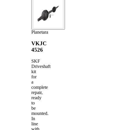
Planetara
VKJC
4526
SKF
Driveshaft
kit
for
a
complete
repair,
ready
to
be
mounted.
In
line
with