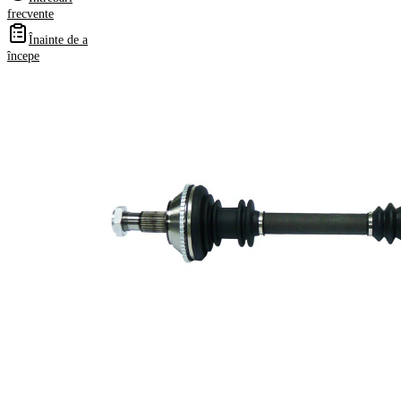
Numere
frecvente
OE
Înainte de a
începe
Informații despre produs
Proprietate
Valoare
1070
Lungime
mm
Dimensiune
M28x1,5
filet
Dantura
exterioara parte
28
roata
Dantura
exterioara parte
37
diferential
Diametru
62,95
simering
mm
Numar dinti ,
54
inel ABS
Set reparatie
VKQ
alternativ
1000
Diametru inel
110 mm
ABS