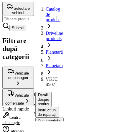
Selectare
Catalog
vehicul
de
produse
Submit
Driveline
products
Filtrare
după
Planetară
categorii
Planetara
Vehicule
de pasageri
VKJC
4507
Planetara
Detalii
Vehicule
despre
comerciale
produs
VKJC
Linkuri rapide
Instrucțiuni
4507
de reparații
Centru
Documentație
tehnologic
Compatibilitatea
Întrebări