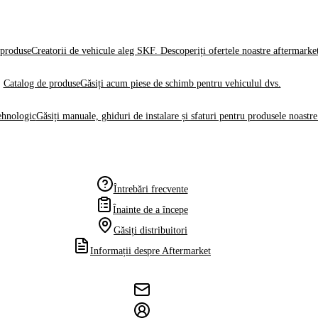
produse
Creatorii de vehicule aleg SKF. Descoperiți ofertele noastre aftermarke
Catalog de produse
Găsiți acum piese de schimb pentru vehiculul dvs.
ehnologic
Găsiți manuale, ghiduri de instalare și sfaturi pentru produsele noastre
Întrebări frecvente
Înainte de a începe
Găsiți distribuitori
Informații despre Aftermarket