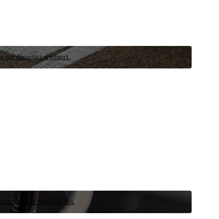
e noi designuri și tehnici.
schimb pentru vehiculul dvs.