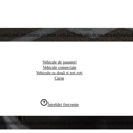
ctuării unui test riguros, cu meste cazul la cursele auto de top, prin furnizarea d
Vehicule de pasageri
Vehicule comerciale
Vehicule cu două și trei roți
Curse
Întrebări frecvente
aftermarket de înaltă calitate disponibile la nivel global. Găsiți acum piese de 