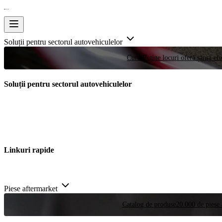
Soluții pentru sectorul autovehiculelor
Curse
Puține locuri oferă șansa efe
Soluții pentru sectorul autovehiculelor
Linkuri rapide
Piese aftermarket
Catalog de produse
20.000 de piese 