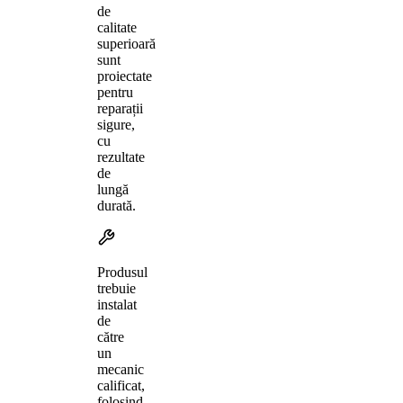
de
calitate
superioară
sunt
proiectate
pentru
reparații
sigure,
cu
rezultate
de
lungă
durată.
Produsul
trebuie
instalat
de
către
un
mecanic
calificat,
folosind