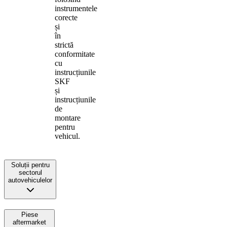
instrumentele
corecte
și
în
strictă
conformitate
cu
instrucțiunile
SKF
și
instrucțiunile
de
montare
pentru
vehicul.
Soluții pentru
sectorul
autovehiculelor
Piese
aftermarket