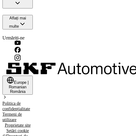
Aflați mai
multe
Urmăriți-ne
Europe
|
Romanian
România
Politica de
confidențialitate
Termeni de
utilizare
Proprietate site
Setări cookie