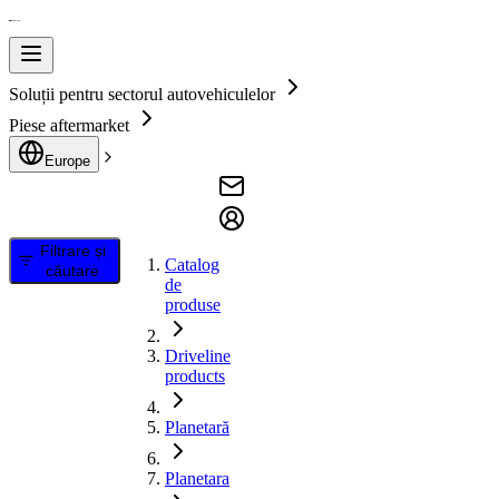
Soluții pentru sectorul autovehiculelor
Piese aftermarket
Europe
Filtrare și
Catalog
căutare
de
produse
Driveline
products
Planetară
Planetara