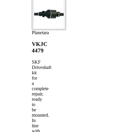
Planetara
VKJC
4479
SKF
Driveshaft
kit
for
a
complete
repair,
ready
to
be
mounted.
In
line
with