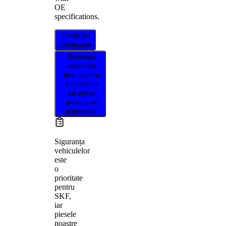
OE
specifications.
Găsiți un
distribuitor
Selectați
vehiculul
dvs. pentru
a confirma
că acest
produs se
potrivește
Siguranța
vehiculelor
este
o
prioritate
pentru
SKF,
iar
piesele
noastre