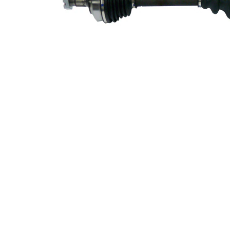
exterioara parte
24
diferential
Diametru
58,4 mm
simering
336,6
Lungime 2
mm
Articol
completare/Info
cu lagar
suplimentar 2
Piesa noua
Diametru
articulatie la
86 mm
roata
Diametru
articulatie la
82,5 mm
cutia de viteza