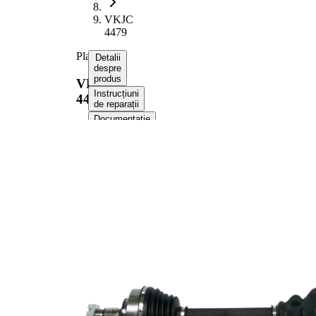
VKJC
4479
Planetara
Detalii
despre
produs
VKJC
Instrucțiuni
4479
de reparații
Documentație
Compatibilitatea
Numere
OE
Informații despre produs
Proprietate
Valoare
Lungime
924 mm
Dimensiune
M24x1,5
filet
Dantura
exterioara parte
25
roata
Dantura