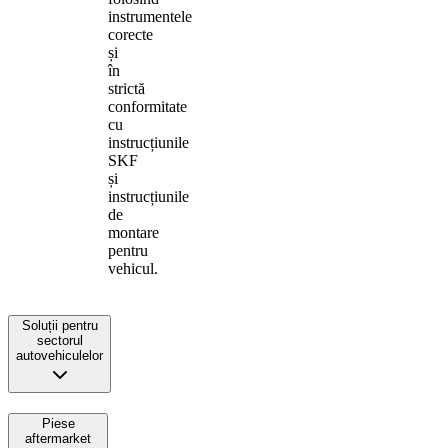
instrumentele
corecte
și
în
strictă
conformitate
cu
instrucțiunile
SKF
și
instrucțiunile
de
montare
pentru
vehicul.
Soluții pentru
sectorul
autovehiculelor
Piese
aftermarket