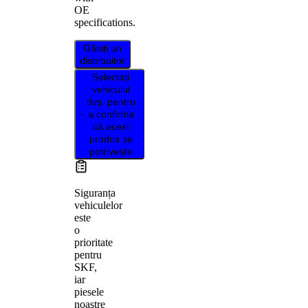
OE
specifications.
Găsiți un
distribuitor
Selectați
vehiculul
dvs. pentru
a confirma
că acest
produs se
potrivește
Siguranța
vehiculelor
este
o
prioritate
pentru
SKF,
iar
piesele
noastre