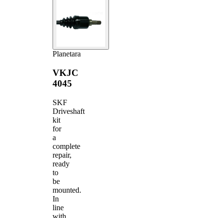
Planetara
VKJC
4045
SKF
Driveshaft
kit
for
a
complete
repair,
ready
to
be
mounted.
In
line
with