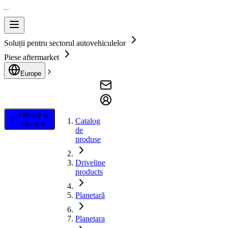
Soluții pentru sectorul autovehiculelor
Piese aftermarket
Europe
Filtrare și
Catalog
căutare
de
produse
Driveline
products
Planetară
Planetara