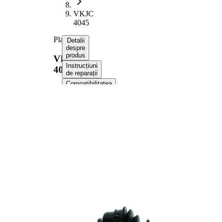
VKJC
4045
Planetara
Detalii
despre
produs
VKJC
Instrucțiuni
4045
de reparații
Compatibilitatea
Numere
OE
Informații despre
produs
Proprietate
Valoare
Lungime
640 mm
Dimensiune
M24x1,5
filet
Dantura
exterioara
25
parte roata
Dantura