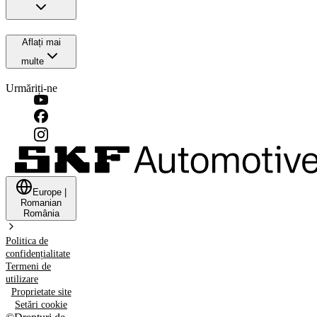
Aflați mai
multe
Urmăriți-ne
Europe
|
Romanian
România
Politica de
confidențialitate
Termeni de
utilizare
Proprietate site
Setări cookie