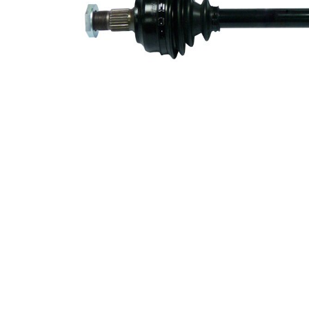
exterioara
22
parte
diferential
Diametru
58,6 mm
simering
Lungime 2
58,5 mm
Piesa noua
Diametru
articulatie la
79,4 mm
roata
Diametru
articulatie la
75,4 mm
cutia de
viteza