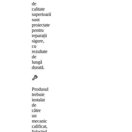
de
calitate
superioară
sunt
proiectate
pentru
reparații
sigure,
cu
rezultate
de
lungă
durată.
Produsul
trebuie
instalat
de
către
un
mecanic
calificat,
folosind