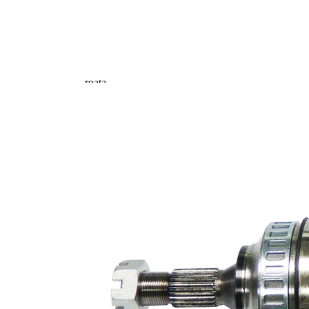
90 mm
inel ABS
Lungime 2
62 mm
Piesa noua
Diametru
articulatie la
86 mm
roata
Diametru
articulatie la
76 mm
cutia de
viteza