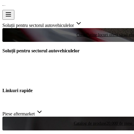
Soluții pentru sectorul autovehiculelor
Curse
Puține locuri oferă șansa efe
Soluții pentru sectorul autovehiculelor
Linkuri rapide
Piese aftermarket
Catalog de produse
20.000 de piese 