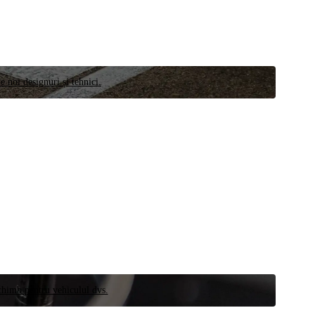
e noi designuri și tehnici.
schimb pentru vehiculul dvs.