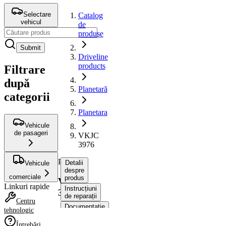
Selectare
Catalog
vehicul
de
produse
Submit
Driveline
products
Filtrare
după
Planetară
categorii
Planetara
Vehicule
de pasageri
VKJC
3976
Planetara
Detalii
Vehicule
despre
comerciale
produs
VKJC
Linkuri rapide
Instrucțiuni
3976
de reparații
Centru
Documentație
tehnologic
Compatibilitatea
Întrebări