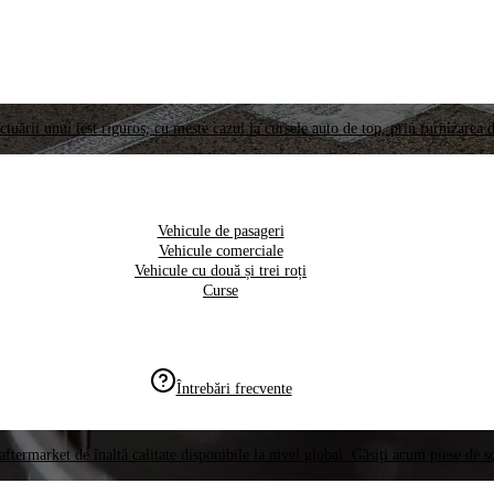
ctuării unui test riguros, cu meste cazul la cursele auto de top, prin furnizarea d
Vehicule de pasageri
Vehicule comerciale
Vehicule cu două și trei roți
Curse
Întrebări frecvente
aftermarket de înaltă calitate disponibile la nivel global. Găsiți acum piese de 