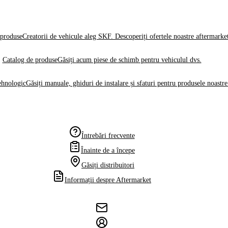
produse
Creatorii de vehicule aleg SKF. Descoperiți ofertele noastre aftermarke
Catalog de produse
Găsiți acum piese de schimb pentru vehiculul dvs.
ehnologic
Găsiți manuale, ghiduri de instalare și sfaturi pentru produsele noastre
Întrebări frecvente
Înainte de a începe
Găsiți distribuitori
Informații despre Aftermarket