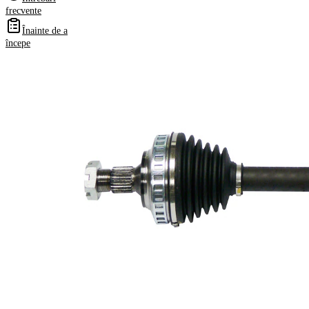
Numere
frecvente
OE
Înainte de a
începe
Informații despre
produs
Proprietate
Valoare
Lungime
587 mm
Dimensiune
M24x1,5
filet
Dantura
exterioara
25
parte roata
Dantura
exterioara
24
parte
diferential
Diametru
58 mm
simering
Numar dinti
29
, inel ABS
Diametru
77 mm
exterior
Diametru