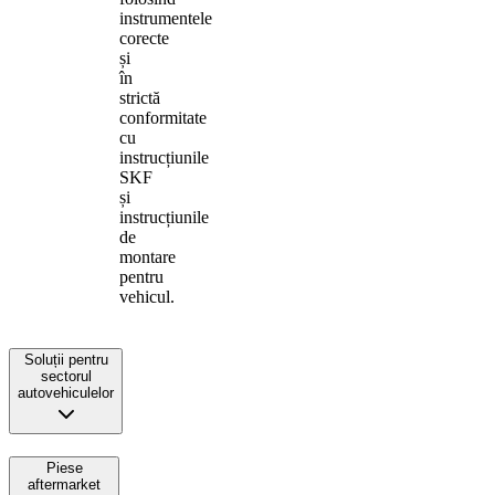
instrumentele
corecte
și
în
strictă
conformitate
cu
instrucțiunile
SKF
și
instrucțiunile
de
montare
pentru
vehicul.
Soluții pentru
sectorul
autovehiculelor
Piese
aftermarket