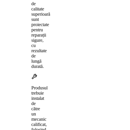
de
calitate
superioară
sunt
proiectate
pentru
reparații
sigure,
cu
rezultate
de
lungă
durată.
Produsul
trebuie
instalat
de
către
un
mecanic
calificat,
folosind