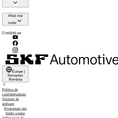
Aflați mai
multe
Urmăriți-ne
Europe
|
Romanian
România
Politica de
confidențialitate
Termeni de
utilizare
Proprietate site
Setări cookie