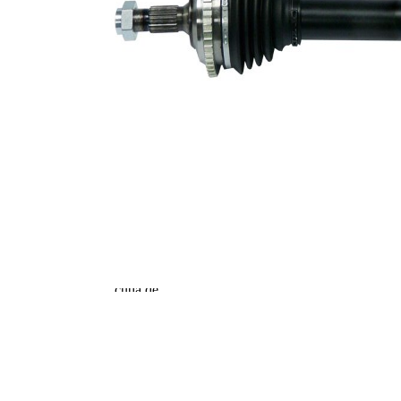
exterioara
22
parte
diferential
Diametru
48 mm
simering
Numar dinti
48
, inel ABS
Diametru
99 mm
inel ABS
Lungime 2
58,5 mm
Piesa noua
Diametru
articulatie la
80,4 mm
roata
Diametru
articulatie la
75,5 mm
cutia de
viteza