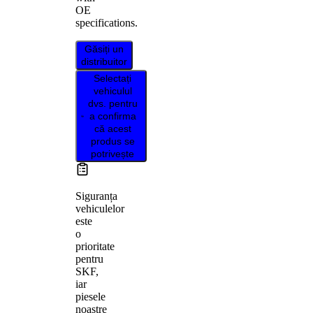
OE
specifications.
Găsiți un
distribuitor
Selectați
vehiculul
dvs. pentru
a confirma
că acest
produs se
potrivește
Siguranța
vehiculelor
este
o
prioritate
pentru
SKF,
iar
piesele
noastre