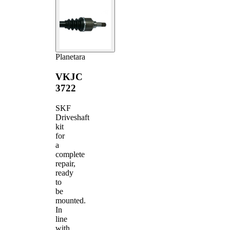
Planetara
VKJC
3722
SKF
Driveshaft
kit
for
a
complete
repair,
ready
to
be
mounted.
In
line
with