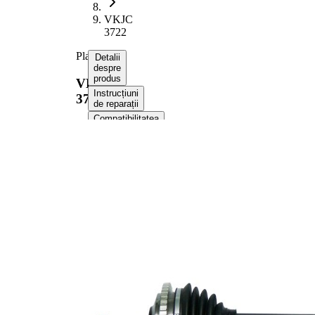
VKJC
3722
Planetara
Detalii
despre
produs
VKJC
Instrucțiuni
3722
de reparații
Compatibilitatea
Numere
OE
Informații despre
produs
Proprietate
Valoare
Lungime
607 mm
Dimensiune
M20x1,5
filet
Dantura
exterioara
21
parte roata
Dantura