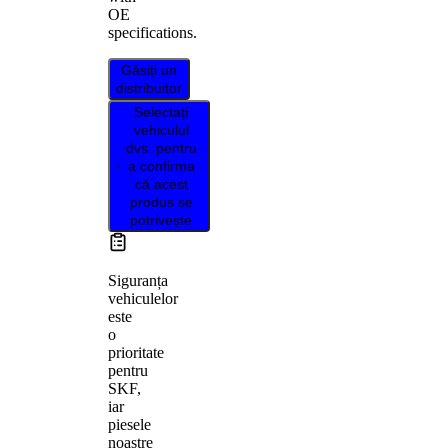
OE
specifications.
Găsiți un
distribuitor
Selectați
vehiculul
dvs. pentru
a confirma
că acest
produs se
potrivește
Siguranța
vehiculelor
este
o
prioritate
pentru
SKF,
iar
piesele
noastre