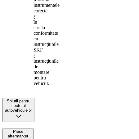
instrumentele
corecte
și
în
strictă
conformitate
cu
instrucțiunile
SKF
și
instrucțiunile
de
montare
pentru
vehicul.
Soluții pentru
sectorul
autovehiculelor
Piese
aftermarket