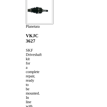
Planetara
VKJC
3627
SKF
Driveshaft
kit
for
a
complete
repair,
ready
to
be
mounted.
In
line
with