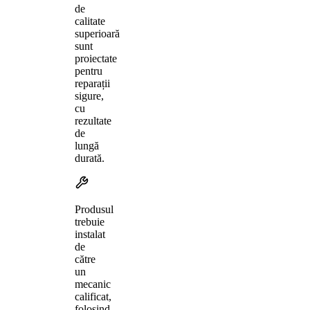
de
calitate
superioară
sunt
proiectate
pentru
reparații
sigure,
cu
rezultate
de
lungă
durată.
Produsul
trebuie
instalat
de
către
un
mecanic
calificat,
folosind