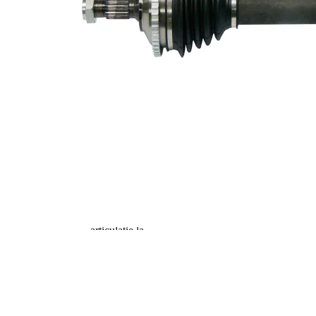
Dantura
exterioara
22
parte
diferential
Diametru
48,7 mm
simering
Numar dinti
48
, inel ABS
Diametru
99 mm
inel ABS
Lungime 2
65 mm
Piesa noua
Diametru
articulatie la
79 mm
roata
Diametru
articulatie la
74,2 mm
cutia de
viteza