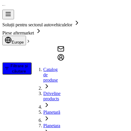
Soluții pentru sectorul autovehiculelor
Piese aftermarket
Europe
Filtrare și
Catalog
căutare
de
produse
Driveline
products
Planetară
Planetara