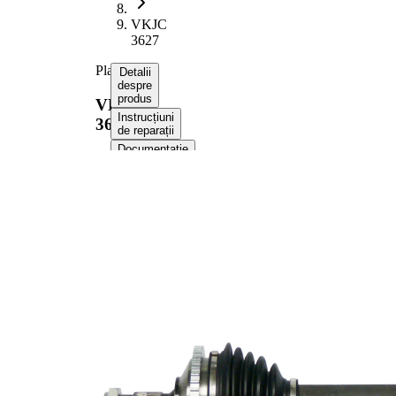
VKJC
3627
Planetara
Detalii
despre
produs
VKJC
Instrucțiuni
3627
de reparații
Documentație
Compatibilitatea
Numere
OE
Informații despre
produs
Proprietate
Valoare
Lungime
613 mm
Dimensiune
M20x1,5
filet
Dantura
exterioara
21
parte roata