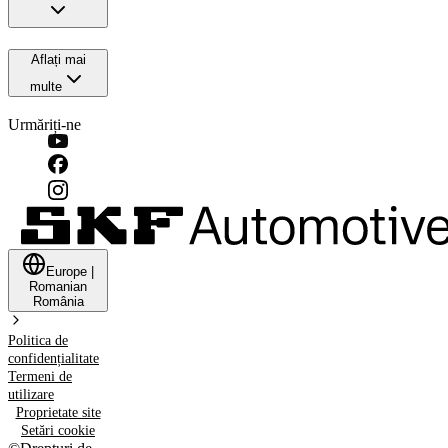
Aflați mai
multe
Urmăriți-ne
Europe
|
Romanian
România
Politica de
confidențialitate
Termeni de
utilizare
Proprietate site
Setări cookie