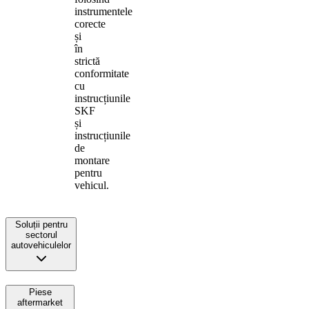
instrumentele
corecte
și
în
strictă
conformitate
cu
instrucțiunile
SKF
și
instrucțiunile
de
montare
pentru
vehicul.
Soluții pentru
sectorul
autovehiculelor
Piese
aftermarket