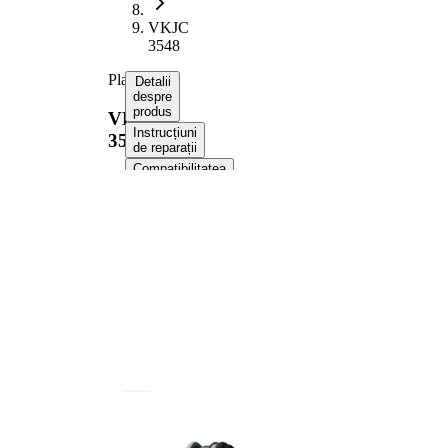
VKJC
3548
Planetara
Detalii
despre
produs
VKJC
Instrucțiuni
3548
de reparații
Compatibilitatea
Numere
OE
Informații despre
produs
Proprietate
Valoare
Lungime
864 mm
Dimensiune
M29x1,5
filet
Dantura
exterioara
30
parte roata
Dantura