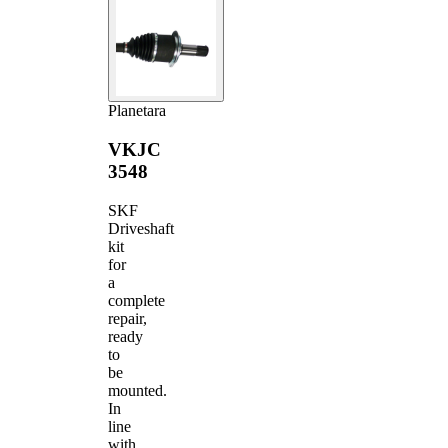
Planetara
VKJC
3548
SKF
Driveshaft
kit
for
a
complete
repair,
ready
to
be
mounted.
In
line
with