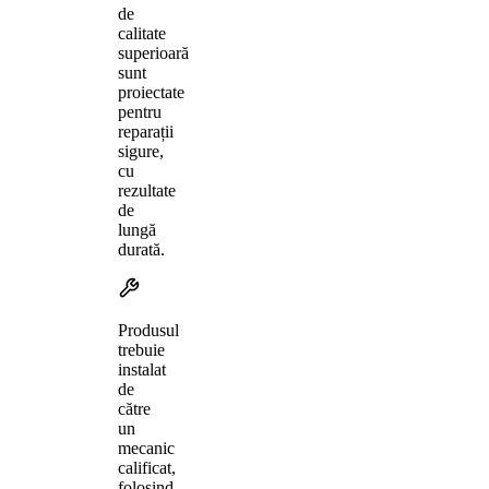
de
calitate
superioară
sunt
proiectate
pentru
reparații
sigure,
cu
rezultate
de
lungă
durată.
Produsul
trebuie
instalat
de
către
un
mecanic
calificat,
folosind