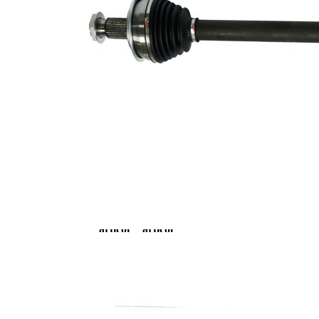
exterioara
26
parte
diferential
Diametru
70 mm
simering
Lungime 2
82 mm
Piesa noua
Diametru
articulatie la
93,5 mm
roata
Diametru
articulatie la
89 mm
cutia de
viteza
Listă de piese de schimb
Nume
Număr
Cantitate
articol
articol
Set
VKJA
articulatie,
1
5379
planetara