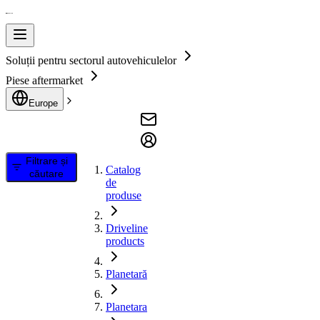
Soluții pentru sectorul autovehiculelor
Piese aftermarket
Europe
Filtrare și
Catalog
căutare
de
produse
Driveline
products
Planetară
Planetara