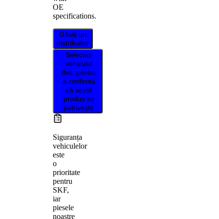
OE
specifications.
Găsiți un
distribuitor
Selectați
vehiculul
dvs. pentru
a confirma
că acest
produs se
potrivește
Siguranța
vehiculelor
este
o
prioritate
pentru
SKF,
iar
piesele
noastre