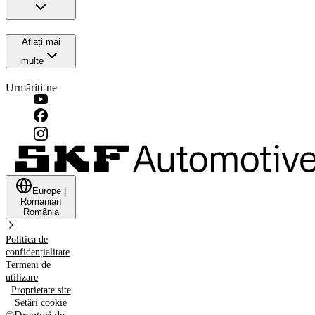
Aflați mai
multe
Urmăriți-ne
Europe
|
Romanian
România
Politica de
confidențialitate
Termeni de
utilizare
Proprietate site
Setări cookie