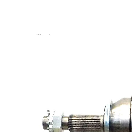
completare/Info
fără lagar
suplimentar 2
Articol
completare/Info
cu piulita
suplimentar 2
Piesa noua
Diametru
articulatie la
85 mm
roata
Diametru
articulatie la
85,5 mm
cutia de viteza
Axa teava
corp ax
rotunda
masiva
Diametru
28,5 mm
mâner