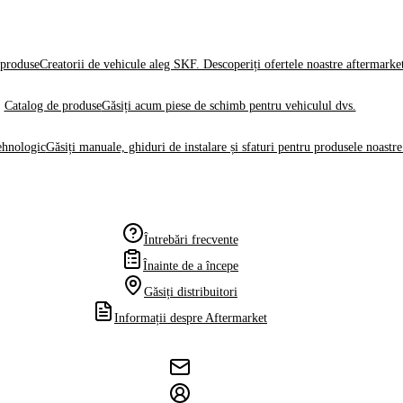
produse
Creatorii de vehicule aleg SKF. Descoperiți ofertele noastre aftermarke
Catalog de produse
Găsiți acum piese de schimb pentru vehiculul dvs.
ehnologic
Găsiți manuale, ghiduri de instalare și sfaturi pentru produsele noastre
Întrebări frecvente
Înainte de a începe
Găsiți distribuitori
Informații despre Aftermarket