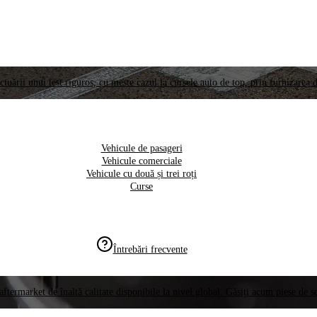
ctuării unui test riguros, cu meste cazul la cursele auto de top, prin furnizarea d
Vehicule de pasageri
Vehicule comerciale
Vehicule cu două și trei roți
Curse
Întrebări frecvente
aftermarket de înaltă calitate disponibile la nivel global. Găsiți acum piese de 