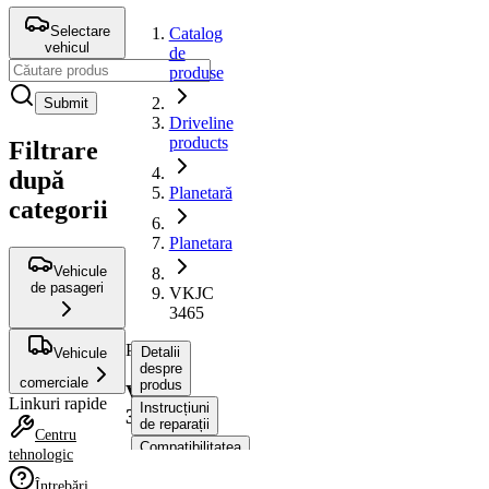
Selectare
Catalog
vehicul
de
produse
Submit
Driveline
products
Filtrare
după
Planetară
categorii
Planetara
Vehicule
de pasageri
VKJC
3465
Planetara
Detalii
Vehicule
despre
comerciale
produs
VKJC
Linkuri rapide
Instrucțiuni
3465
de reparații
Centru
Compatibilitatea
tehnologic
Numere
Întrebări
OE