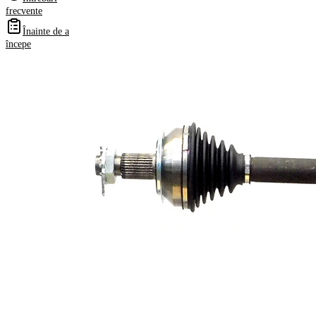
frecvente
Înainte de a
Informații despre produs
începe
Proprietate
Valoare
Partea de
Axa fata
montare
stanga
Lungime
650,5 mm
Dimensiune
M24x1,5
filet
Dantura
exterioara parte
29
roata
Dantura
exterioara parte
34
diferential
Diametru
62 mm
simering
TPE
Material
(elastomer
termoplastic)
Lungime 2
54 mm
Articol