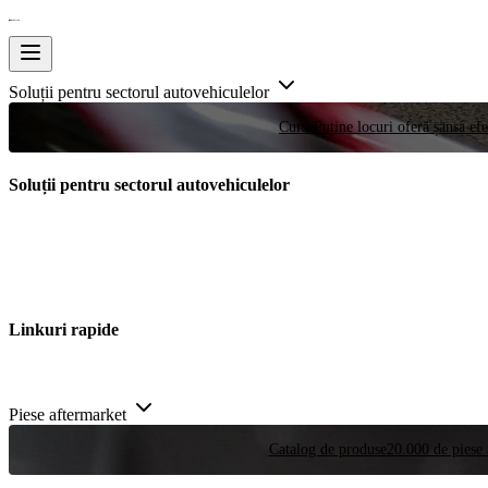
Soluții pentru sectorul autovehiculelor
Curse
Puține locuri oferă șansa efe
Soluții pentru sectorul autovehiculelor
Linkuri rapide
Piese aftermarket
Catalog de produse
20.000 de piese 