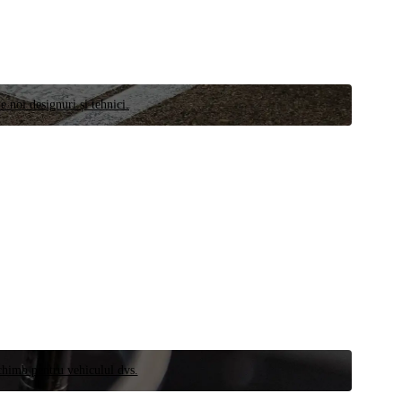
e noi designuri și tehnici.
schimb pentru vehiculul dvs.