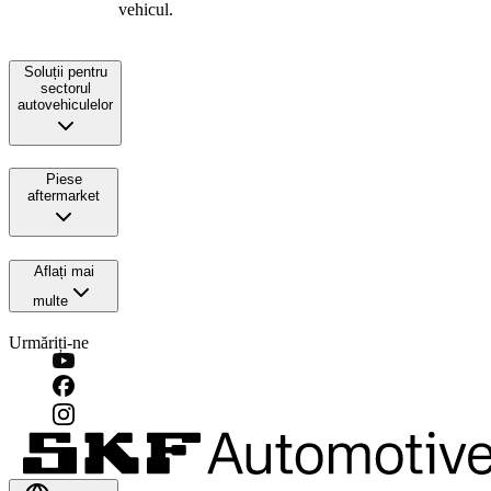
vehicul.
Soluții pentru
sectorul
autovehiculelor
Piese
aftermarket
Aflați mai
multe
Urmăriți-ne