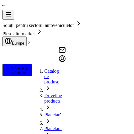
Soluții pentru sectorul autovehiculelor
Piese aftermarket
Europe
Filtrare și
Catalog
căutare
de
produse
Driveline
products
Planetară
Planetara