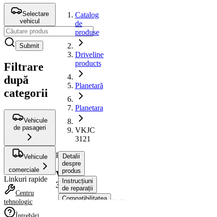
Selectare
Catalog
vehicul
de
produse
Submit
Driveline
products
Filtrare
după
Planetară
categorii
Planetara
Vehicule
de pasageri
VKJC
3121
Planetara
Detalii
Vehicule
despre
comerciale
produs
VKJC
Linkuri rapide
Instrucțiuni
3121
de reparații
Centru
Compatibilitatea
tehnologic
Numere
Întrebări
OE