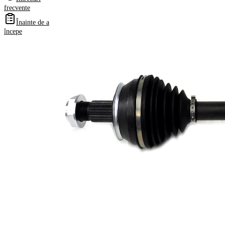
frecvente
Înainte de a
Informații despre
începe
produs
Proprietate
Valoare
Lungime
485 mm
Diametrul
8,4 mm
orificiului
Dimensiune
M24x1.5
filet
Dantura
exterioara
25
parte roata
Diametru
51 mm
simering
Numar
6
pistoane
Asezare
86 mm
gauri Ø
Piesa noua
Diametru
articulatie la
81,4 mm