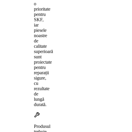
o
prioritate
pentru
SKF,
iar
piesele
noastre
de
calitate
superioară
sunt
proiectate
pentru
reparații
sigure,
cu
rezultate
de
lungă
durată.
Produsul
trebuie