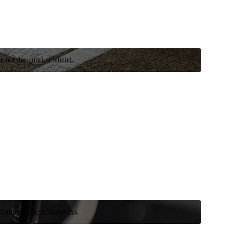
e noi designuri și tehnici.
schimb pentru vehiculul dvs.