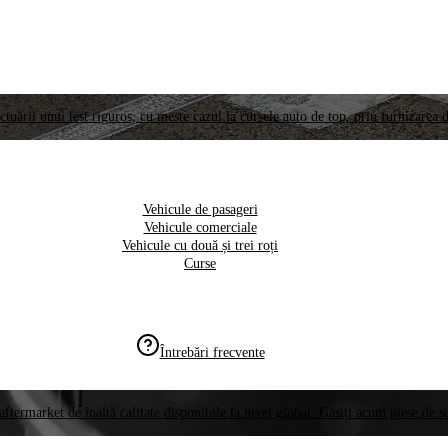
ctuării unui test riguros, cu meste cazul la cursele auto de top, prin furnizarea d
Vehicule de pasageri
Vehicule comerciale
Vehicule cu două și trei roți
Curse
Întrebări frecvente
aftermarket de înaltă calitate disponibile la nivel global. Găsiți acum piese de 