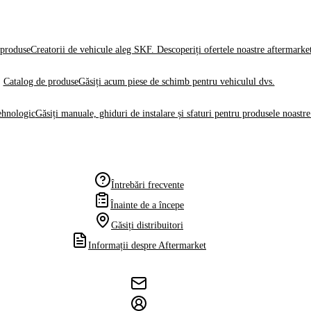
produse
Creatorii de vehicule aleg SKF. Descoperiți ofertele noastre aftermarke
Catalog de produse
Găsiți acum piese de schimb pentru vehiculul dvs.
ehnologic
Găsiți manuale, ghiduri de instalare și sfaturi pentru produsele noastre
Întrebări frecvente
Înainte de a începe
Găsiți distribuitori
Informații despre Aftermarket