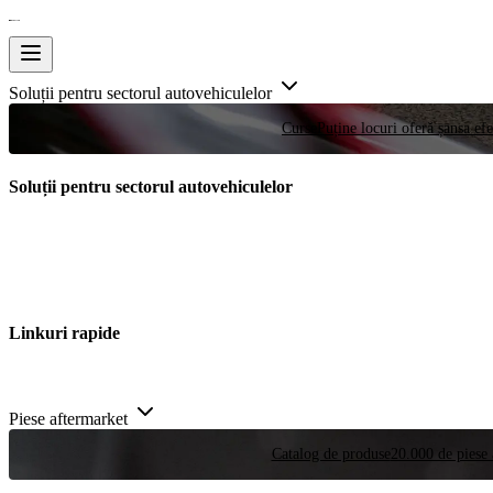
Soluții pentru sectorul autovehiculelor
Curse
Puține locuri oferă șansa efe
Soluții pentru sectorul autovehiculelor
Linkuri rapide
Piese aftermarket
Catalog de produse
20.000 de piese 