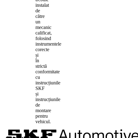
instalat
de
către
un
mecanic
calificat,
folosind
instrumentele
corecte
și
în
strictă
conformitate
cu
instrucțiunile
SKF
și
instrucțiunile
de
montare
pentru
vehicul.