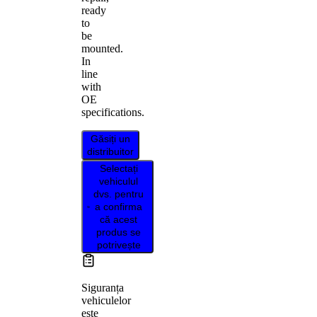
ready
to
be
mounted.
In
line
with
OE
specifications.
Găsiți un
distribuitor
Selectați
vehiculul
dvs. pentru
a confirma
că acest
produs se
potrivește
Siguranța
vehiculelor
este