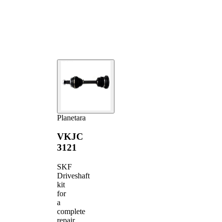
roata
Diametru
articulatie la
70 mm
cutia de
viteza
Planetara
VKJC
3121
SKF
Driveshaft
kit
for
a
complete
repair,