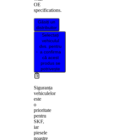
OE
specifications.
Găsiți un
distribuitor
Selectați
vehiculul
dvs. pentru
a confirma
că acest
produs se
potrivește
Siguranța
vehiculelor
este
o
prioritate
pentru
SKF,
iar
piesele
noastre