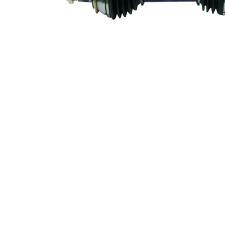
Diametru
53,8 mm
simering
Lungime 2
328 mm
Articol
completare/Info
cu lagar
suplimentar 2
Piesa noua
Diametru
articulatie la
77,4 mm
roata
Diametru
articulatie la
74 mm
cutia de viteza