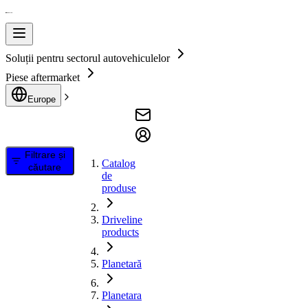
Soluții pentru sectorul autovehiculelor
Piese aftermarket
Europe
Filtrare și
Catalog
căutare
de
produse
Driveline
products
Planetară
Planetara