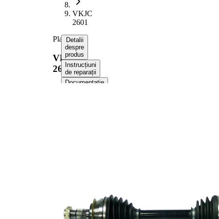
VKJC
2601
Planetara
Detalii
despre
produs
VKJC
Instrucțiuni
2601
de reparații
Documentație
Compatibilitatea
Informații despre produs
Proprietate
Valoare
Lungime
888 mm
Dimensiune
M22x1,5
filet
Dantura
exterioara parte
26
roata
Dantura
exterioara parte
22
diferential