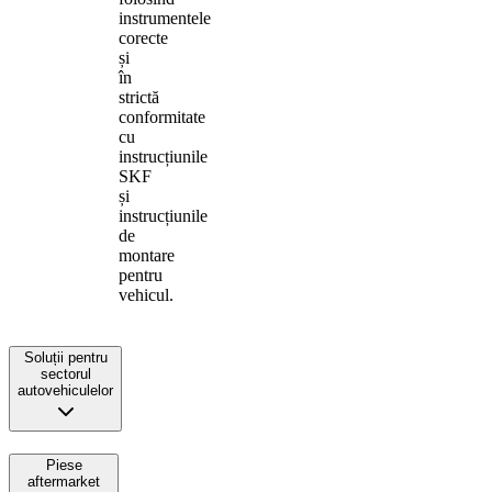
instrumentele
corecte
și
în
strictă
conformitate
cu
instrucțiunile
SKF
și
instrucțiunile
de
montare
pentru
vehicul.
Soluții pentru
sectorul
autovehiculelor
Piese
aftermarket