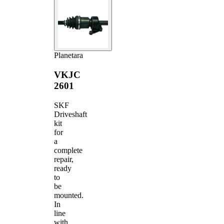
Planetara
VKJC
2601
SKF
Driveshaft
kit
for
a
complete
repair,
ready
to
be
mounted.
In
line
with