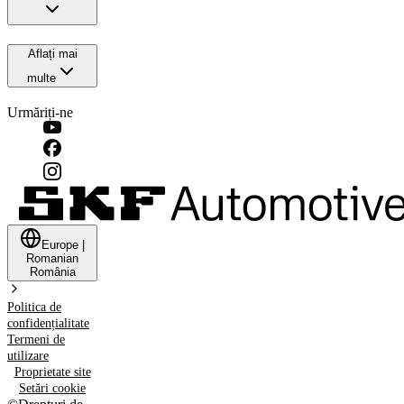
Aflați mai
multe
Urmăriți-ne
Europe
|
Romanian
România
Politica de
confidențialitate
Termeni de
utilizare
Proprietate site
Setări cookie