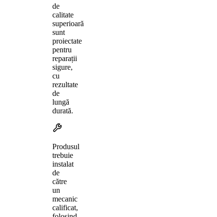
de
calitate
superioară
sunt
proiectate
pentru
reparații
sigure,
cu
rezultate
de
lungă
durată.
Produsul
trebuie
instalat
de
către
un
mecanic
calificat,
folosind