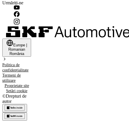
Urmăriți-ne
Europe
|
Romanian
România
Politica de
confidențialitate
Termeni de
utilizare
Proprietate site
Setări cookie
©
Drepturi de
autor