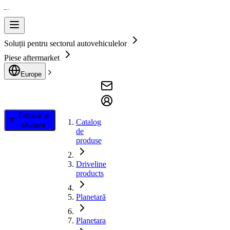
Soluții pentru sectorul autovehiculelor
Piese aftermarket
Europe
Filtrare și
Catalog
căutare
de
produse
Driveline
products
Planetară
Planetara