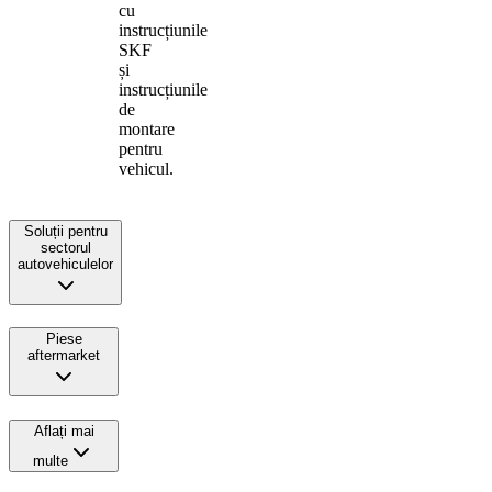
cu
instrucțiunile
SKF
și
instrucțiunile
de
montare
pentru
vehicul.
Soluții pentru
sectorul
autovehiculelor
Piese
aftermarket
Aflați mai
multe