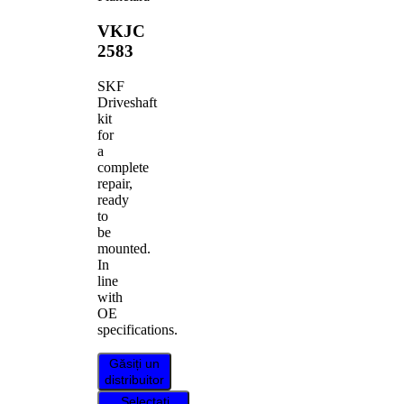
VKJC
2583
SKF
Driveshaft
kit
for
a
complete
repair,
ready
to
be
mounted.
In
line
with
OE
specifications.
Găsiți un
distribuitor
Selectați