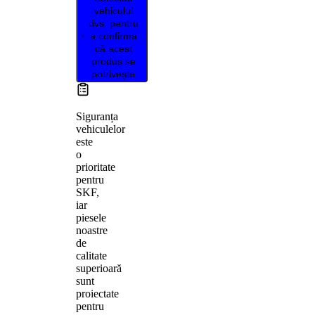
vehiculul
dvs. pentru
a confirma
că acest
produs se
potrivește
Siguranța
vehiculelor
este
o
prioritate
pentru
SKF,
iar
piesele
noastre
de
calitate
superioară
sunt
proiectate
pentru