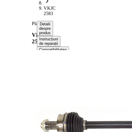
VKJC
2583
Planetara
Detalii
despre
produs
VKJC
Instrucțiuni
2583
de reparații
Compatibilitatea
Numere
OE
Informații despre
produs
Proprietate
Valoare
Lungime
758 mm
Dimensiune
M24x1.5
filet
Dantura
exterioara
25
parte roata
Diametru
51 mm