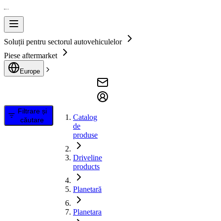
Soluții pentru sectorul autovehiculelor
Piese aftermarket
Europe
Filtrare și
Catalog
căutare
de
produse
Driveline
products
Planetară
Planetara