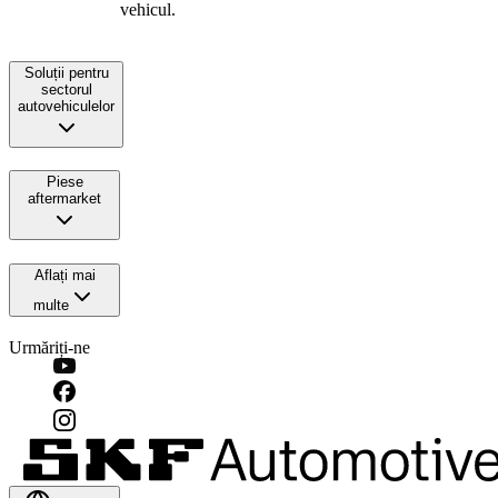
vehicul.
Soluții pentru
sectorul
autovehiculelor
Piese
aftermarket
Aflați mai
multe
Urmăriți-ne