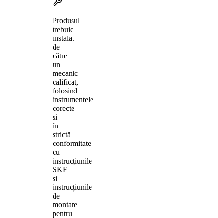
Produsul
trebuie
instalat
de
către
un
mecanic
calificat,
folosind
instrumentele
corecte
și
în
strictă
conformitate
cu
instrucțiunile
SKF
și
instrucțiunile
de
montare
pentru