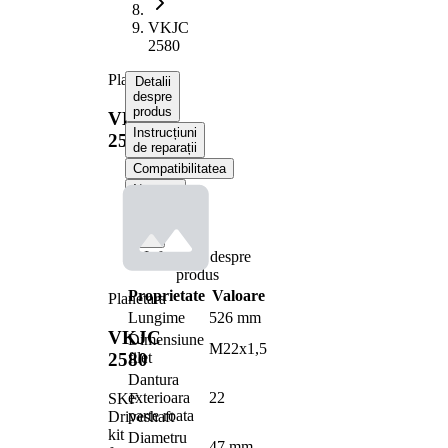
VKJC
2580
Planetara
Detalii
despre
produs
VKJC
Instrucțiuni
2580
de reparații
Compatibilitatea
Numere
OE
Informații despre
produs
Proprietate
Valoare
Planetara
Lungime
526 mm
VKJC
Dimensiune
M22x1,5
filet
2580
Dantura
exterioara
22
SKF
parte roata
Driveshaft
kit
Diametru
47 mm