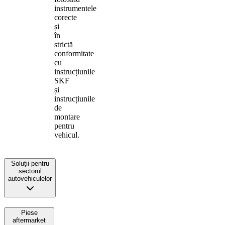
instrumentele
corecte
și
în
strictă
conformitate
cu
instrucțiunile
SKF
și
instrucțiunile
de
montare
pentru
vehicul.
Soluții pentru
sectorul
autovehiculelor
Piese
aftermarket