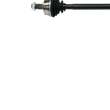
simering
Diametru
articulatie la
75 mm
roata
Diamtru
32 mm
rola tripoda