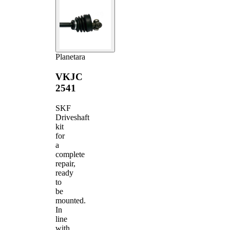
Planetara
VKJC
2541
SKF
Driveshaft
kit
for
a
complete
repair,
ready
to
be
mounted.
In
line
with