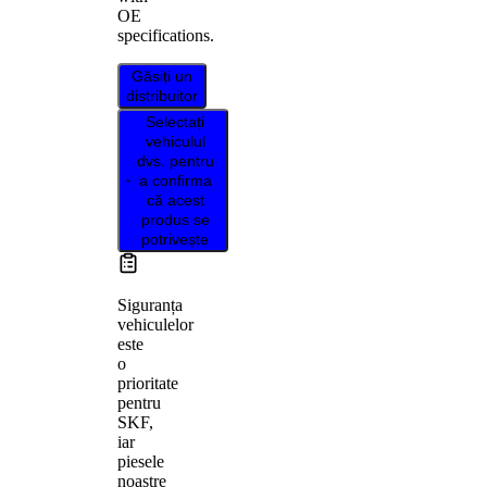
OE
specifications.
Găsiți un
distribuitor
Selectați
vehiculul
dvs. pentru
a confirma
că acest
produs se
potrivește
Siguranța
vehiculelor
este
o
prioritate
pentru
SKF,
iar
piesele
noastre