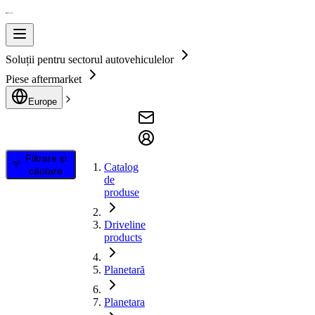
Soluții pentru sectorul autovehiculelor
Piese aftermarket
Europe
Filtrare și
Catalog
căutare
de
produse
Driveline
products
Planetară
Planetara