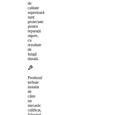
de
calitate
superioară
sunt
proiectate
pentru
reparații
sigure,
cu
rezultate
de
lungă
durată.
Produsul
trebuie
instalat
de
către
un
mecanic
calificat,
folosind