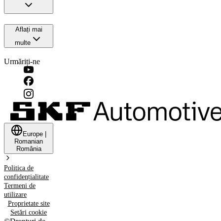
Aflați mai
multe
Urmăriți-ne
Europe
|
Romanian
România
Politica de
confidențialitate
Termeni de
utilizare
Proprietate site
Setări cookie