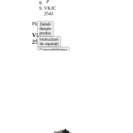
VKJC
2541
Planetara
Detalii
despre
produs
VKJC
Instrucțiuni
2541
de reparații
Compatibilitatea
Numere
OE
Informații despre
produs
Proprietate
Valoare
Lungime
880 mm
Dimensiune
M22x1,5
filet
Dantura
exterioara
22
parte roata
Diametru
51 mm