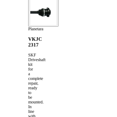
Planetara
VKJC
2317
SKF
Driveshaft
kit
for
a
complete
repair,
ready
to
be
mounted.
In
line
with