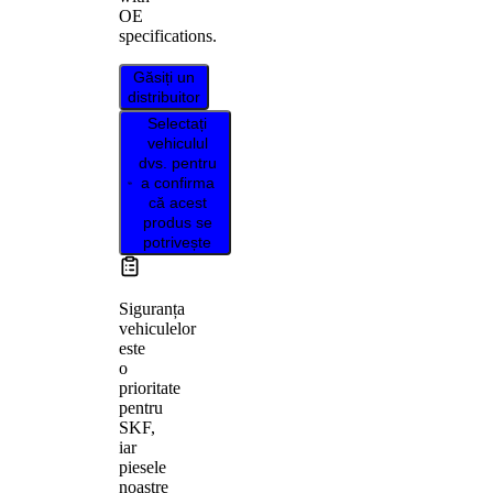
OE
specifications.
Găsiți un
distribuitor
Selectați
vehiculul
dvs. pentru
a confirma
că acest
produs se
potrivește
Siguranța
vehiculelor
este
o
prioritate
pentru
SKF,
iar
piesele
noastre