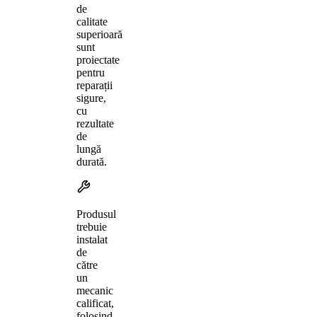
de
calitate
superioară
sunt
proiectate
pentru
reparații
sigure,
cu
rezultate
de
lungă
durată.
Produsul
trebuie
instalat
de
către
un
mecanic
calificat,
folosind