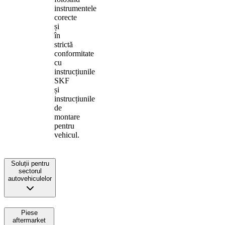
instrumentele
corecte
și
în
strictă
conformitate
cu
instrucțiunile
SKF
și
instrucțiunile
de
montare
pentru
vehicul.
Soluții pentru
sectorul
autovehiculelor
Piese
aftermarket