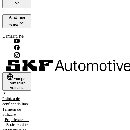
Aflați mai
multe
Urmăriți-ne
Europe
|
Romanian
România
Politica de
confidențialitate
Termeni de
utilizare
Proprietate site
Setări cookie