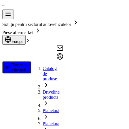
Soluții pentru sectorul autovehiculelor
Piese aftermarket
Europe
Filtrare și
Catalog
căutare
de
produse
Driveline
products
Planetară
Planetara