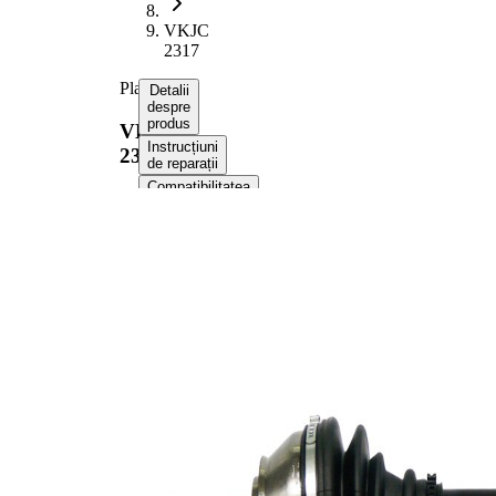
VKJC
2317
Planetara
Detalii
despre
produs
VKJC
Instrucțiuni
2317
de reparații
Compatibilitatea
Numere
OE
Informații despre
produs
Proprietate
Valoare
Lungime
456 mm
Diametrul
8 mm
orificiului
Dimensiune
M24x1,5
filet
Dantura
exterioara
25