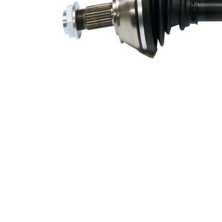
parte roata
Diametru
51 mm
simering
Numar
6
pistoane
Asezare
86 mm
gauri Ø
Diametru
articulatie la
90 mm
roata
Diametru
articulatie la
72 mm
cutia de
viteza