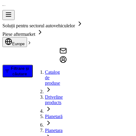
Soluții pentru sectorul autovehiculelor
Piese aftermarket
Europe
Filtrare și
Catalog
căutare
de
produse
Driveline
products
Planetară
Planetara