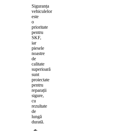
Siguranța
vehiculelor
este
o
prioritate
pentru
SKF,
iar
piesele
noastre
de
calitate
superioară
sunt
proiectate
pentru
reparații
sigure,
cu
rezultate
de
lungă
durată.