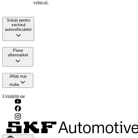
vehicul.
Soluții pentru
sectorul
autovehiculelor
Piese
aftermarket
Aflați mai
multe
Urmăriți-ne