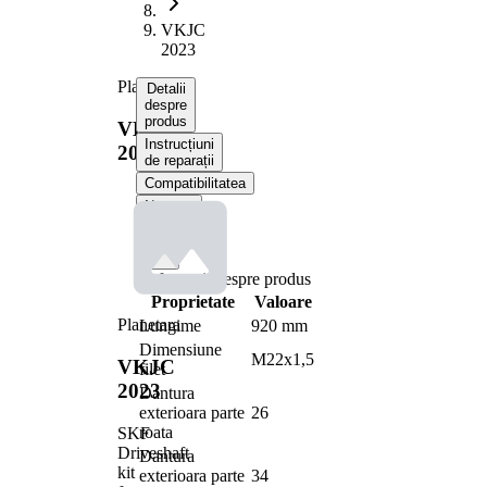
VKJC
2023
Planetara
Detalii
despre
produs
VKJC
Instrucțiuni
2023
de reparații
Compatibilitatea
Numere
OE
Informații despre produs
Proprietate
Valoare
Planetara
Lungime
920 mm
Dimensiune
M22x1,5
VKJC
filet
2023
Dantura
exterioara parte
26
roata
SKF
Driveshaft
Dantura
kit
exterioara parte
34