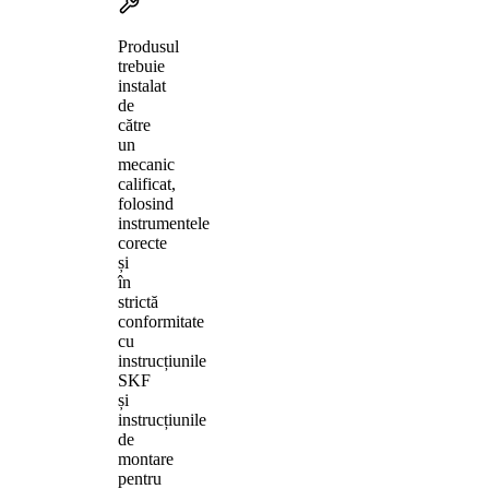
Produsul
trebuie
instalat
de
către
un
mecanic
calificat,
folosind
instrumentele
corecte
și
în
strictă
conformitate
cu
instrucțiunile
SKF
și
instrucțiunile
de
montare
pentru