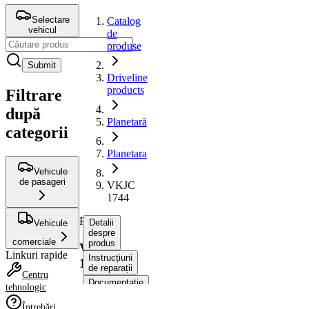
Selectare
Catalog
vehicul
de
produse
Submit
Driveline
products
Filtrare
după
Planetară
categorii
Planetara
Vehicule
de pasageri
VKJC
1744
Planetara
Detalii
Vehicule
despre
comerciale
produs
VKJC
Linkuri rapide
Instrucțiuni
1744
de reparații
Centru
Documentație
tehnologic
Compatibilitatea
Întrebări