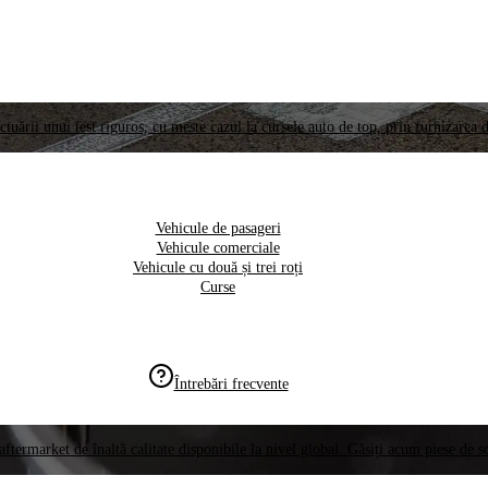
ctuării unui test riguros, cu meste cazul la cursele auto de top, prin furnizarea d
Vehicule de pasageri
Vehicule comerciale
Vehicule cu două și trei roți
Curse
Întrebări frecvente
aftermarket de înaltă calitate disponibile la nivel global. Găsiți acum piese de 