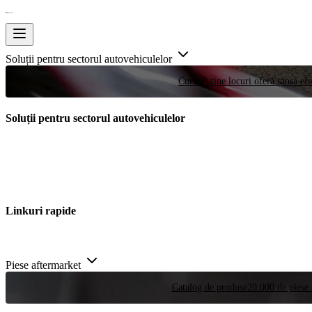
Soluții pentru sectorul autovehiculelor
Curse
Puține locuri oferă șansa efe
Soluții pentru sectorul autovehiculelor
Linkuri rapide
Piese aftermarket
Catalog de produse
20.000 de piese 