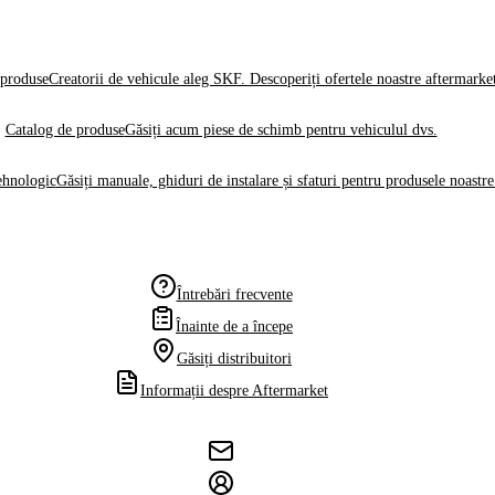
produse
Creatorii de vehicule aleg SKF. Descoperiți ofertele noastre aftermarke
Catalog de produse
Găsiți acum piese de schimb pentru vehiculul dvs.
ehnologic
Găsiți manuale, ghiduri de instalare și sfaturi pentru produsele noastre
Întrebări frecvente
Înainte de a începe
Găsiți distribuitori
Informații despre Aftermarket