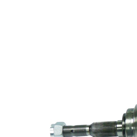
Diametru
articulatie la
88,3 mm
cutia de
viteza