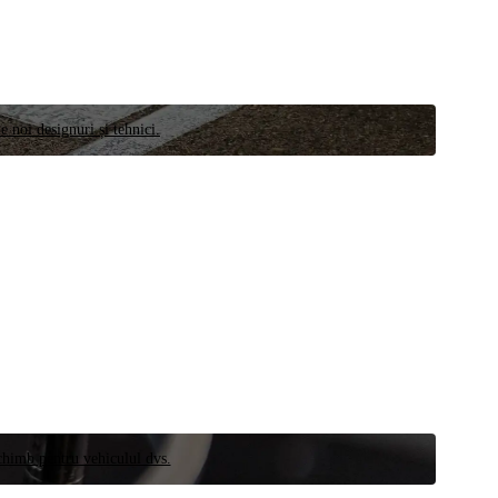
e noi designuri și tehnici.
schimb pentru vehiculul dvs.