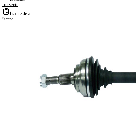
Numere
frecvente
OE
Înainte de a
începe
Informații despre
produs
Proprietate
Valoare
Lungime
590 mm
Dimensiune
M20x1,5
filet
Dantura
exterioara
33
parte roata
Dantura
exterioara
27
parte
diferential
Diametru
55 mm
simering
Lungime 2
80,5 mm
Piesa noua
Diametru
articulatie la
91,4 mm
roata