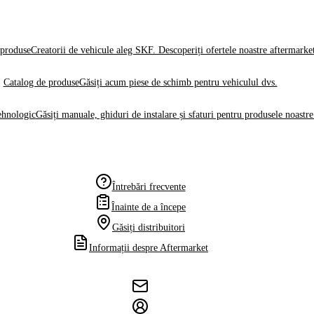
produse
Creatorii de vehicule aleg SKF. Descoperiți ofertele noastre aftermarke
Catalog de produse
Găsiți acum piese de schimb pentru vehiculul dvs.
ehnologic
Găsiți manuale, ghiduri de instalare și sfaturi pentru produsele noastre
Întrebări frecvente
Înainte de a începe
Găsiți distribuitori
Informații despre Aftermarket