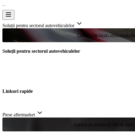
Soluții pentru sectorul autovehiculelor
Curse
Puține locuri oferă șansa efe
Soluții pentru sectorul autovehiculelor
Linkuri rapide
Piese aftermarket
Catalog de produse
20.000 de piese 