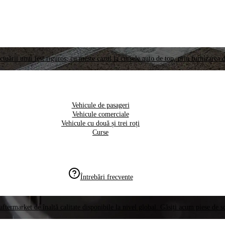
ctuării unui test riguros, cu meste cazul la cursele auto de top, prin furnizarea d
Vehicule de pasageri
Vehicule comerciale
Vehicule cu două și trei roți
Curse
Întrebări frecvente
aftermarket de înaltă calitate disponibile la nivel global. Găsiți acum piese de 