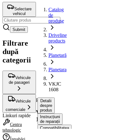
Selectare
Catalog
vehicul
de
produse
Submit
Driveline
products
Filtrare
după
Planetară
categorii
Planetara
Vehicule
de pasageri
VKJC
1608
Planetara
Detalii
Vehicule
despre
comerciale
produs
VKJC
Linkuri rapide
Instrucțiuni
1608
de reparații
Centru
Compatibilitatea
tehnologic
Numere
Întrebări
OE