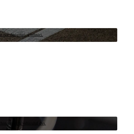
e noi designuri și tehnici.
schimb pentru vehiculul dvs.