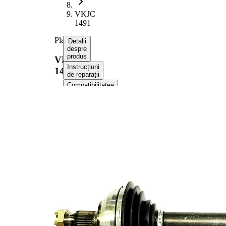
VKJC
1491
Planetara
Detalii
despre
produs
VKJC
Instrucțiuni
1491
de reparații
Compatibilitatea
Numere
OE
Informații despre
produs
Proprietate
Valoare
Lungime
608 mm
Dimensiune
M24x1,5
filet
Dantura
exterioara
28
parte roata
Dantura