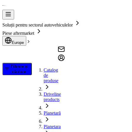
Soluții pentru sectorul autovehiculelor
Piese aftermarket
Europe
Filtrare și
Catalog
căutare
de
produse
Driveline
products
Planetară
Planetara