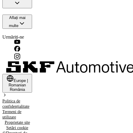
Aflați mai
multe
Urmăriți-ne
Europe
|
Romanian
România
Politica de
confidențialitate
Termeni de
utilizare
Proprietate site
Setări cookie