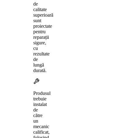
de
calitate
superioară
sunt
proiectate
pentru
reparații
sigure,
cu
rezultate
de
lungă
durată.
Produsul
trebuie
instalat
de
către
un
mecanic
calificat,
folosind