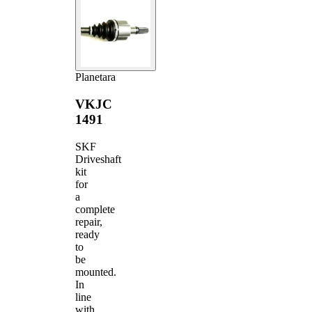
Planetara
VKJC
1491
SKF
Driveshaft
kit
for
a
complete
repair,
ready
to
be
mounted.
In
line
with