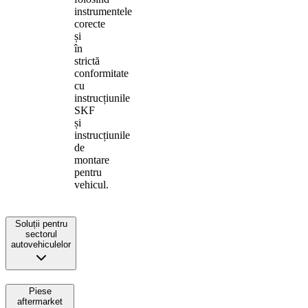
instrumentele
corecte
și
în
strictă
conformitate
cu
instrucțiunile
SKF
și
instrucțiunile
de
montare
pentru
vehicul.
Soluții pentru
sectorul
autovehiculelor
Piese
aftermarket