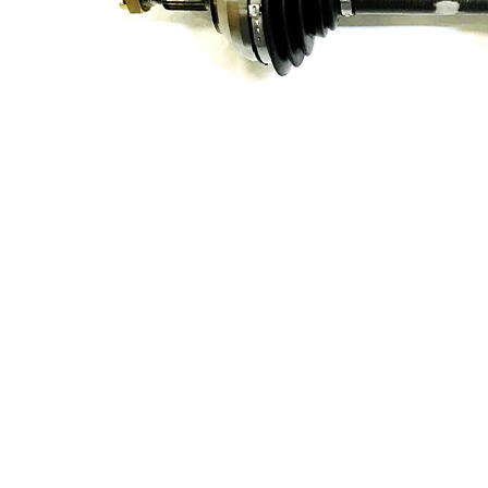
exterioara
37
parte
diferential
Diametru
58,5 mm
simering
Lungime 2
59,5 mm
Piesa noua
Diametru
articulatie la
93,5 mm
roata