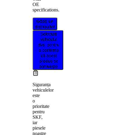
OE
specifications.
Găsiți un
distribuitor
Selectați
vehiculul
dvs. pentru
a confirma
că acest
produs se
potrivește
Siguranța
vehiculelor
este
o
prioritate
pentru
SKF,
iar
piesele
noastre