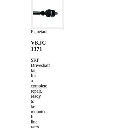
Planetara
VKJC
1371
SKF
Driveshaft
kit
for
a
complete
repair,
ready
to
be
mounted.
In
line
with