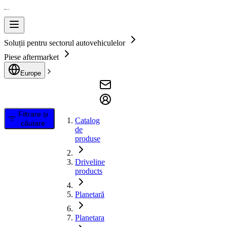
Soluții pentru sectorul autovehiculelor
Piese aftermarket
Europe
Filtrare și
Catalog
căutare
de
produse
Driveline
products
Planetară
Planetara