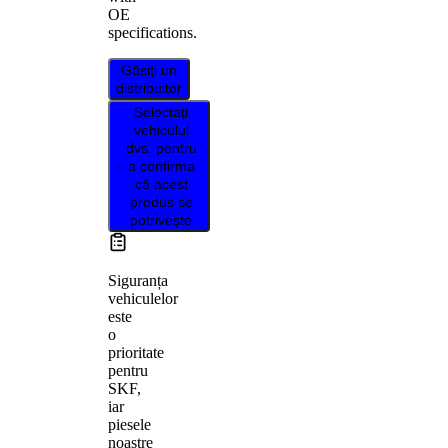
OE
specifications.
Găsiți un
distribuitor
Selectați
vehiculul
dvs. pentru
a confirma
că acest
produs se
potrivește
Siguranța
vehiculelor
este
o
prioritate
pentru
SKF,
iar
piesele
noastre