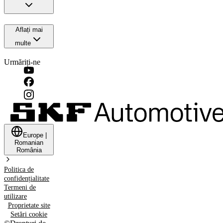
Aflați mai
multe
Urmăriți-ne
Europe
|
Romanian
România
Politica de
confidențialitate
Termeni de
utilizare
Proprietate site
Setări cookie