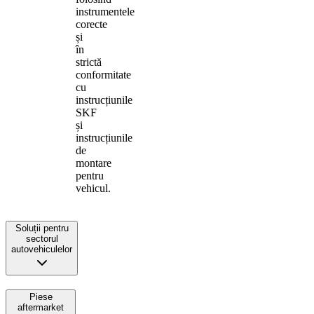
instrumentele
corecte
și
în
strictă
conformitate
cu
instrucțiunile
SKF
și
instrucțiunile
de
montare
pentru
vehicul.
Soluții pentru
sectorul
autovehiculelor
Piese
aftermarket