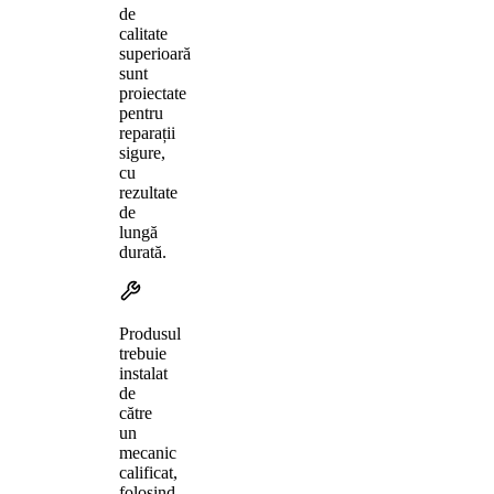
de
calitate
superioară
sunt
proiectate
pentru
reparații
sigure,
cu
rezultate
de
lungă
durată.
Produsul
trebuie
instalat
de
către
un
mecanic
calificat,
folosind