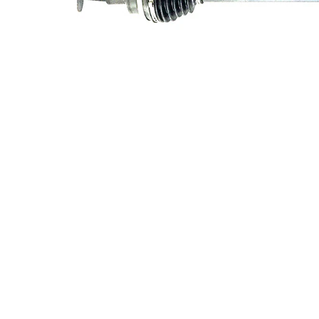
exterioara
26
parte
diferential
Diametru
56,5 mm
simering
Diametru
76,5 mm
inel ABS
Lungime 2
69,5 mm
Piesa noua
Diametru
articulatie la
72,9 mm
roata
Diametru
articulatie la
72,5 mm
cutia de
viteza