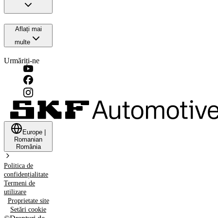
Aflați mai
multe
Urmăriți-ne
Europe
|
Romanian
România
Politica de
confidențialitate
Termeni de
utilizare
Proprietate site
Setări cookie