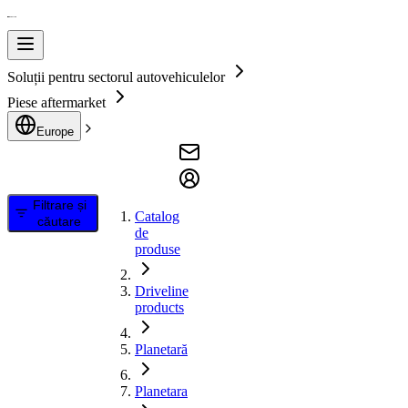
Soluții pentru sectorul autovehiculelor
Piese aftermarket
Europe
Filtrare și
Catalog
căutare
de
produse
Driveline
products
Planetară
Planetara