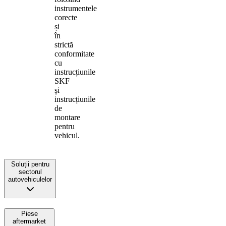
instrumentele
corecte
și
în
strictă
conformitate
cu
instrucțiunile
SKF
și
instrucțiunile
de
montare
pentru
vehicul.
Soluții pentru
sectorul
autovehiculelor
Piese
aftermarket