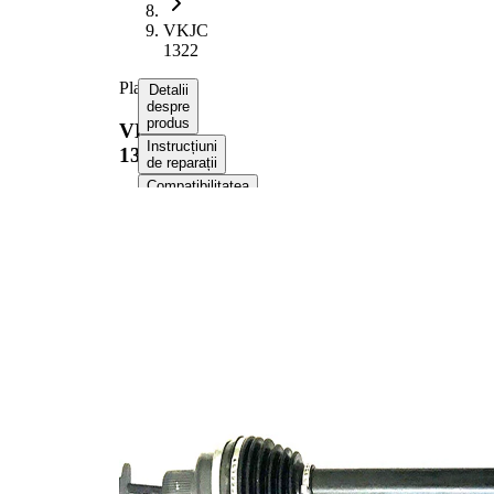
VKJC
1322
Planetara
Detalii
despre
produs
VKJC
Instrucțiuni
1322
de reparații
Compatibilitatea
Numere
OE
Informații despre
produs
Proprietate
Valoare
Lungime
750 mm
Dimensiune
M10x1,5
filet
Dantura
exterioara
36
parte roata
Dantura