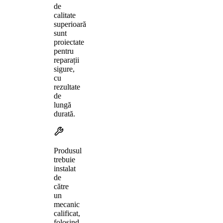
de
calitate
superioară
sunt
proiectate
pentru
reparații
sigure,
cu
rezultate
de
lungă
durată.
Produsul
trebuie
instalat
de
către
un
mecanic
calificat,
folosind