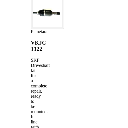
Planetara
VKJC
1322
SKF
Driveshaft
kit
for
a
complete
repair,
ready
to
be
mounted.
In
line
with