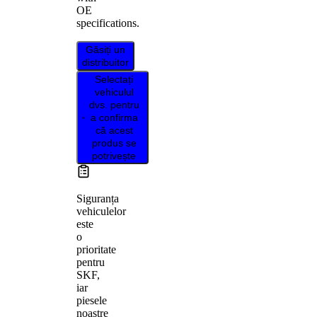
OE
specifications.
Găsiți un
distribuitor
Selectați
vehiculul
dvs. pentru
a confirma
că acest
produs se
potrivește
Siguranța
vehiculelor
este
o
prioritate
pentru
SKF,
iar
piesele
noastre