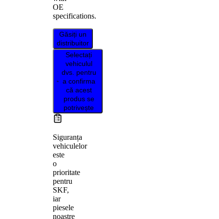
OE
specifications.
Găsiți un
distribuitor
Selectați
vehiculul
dvs. pentru
a confirma
că acest
produs se
potrivește
Siguranța
vehiculelor
este
o
prioritate
pentru
SKF,
iar
piesele
noastre