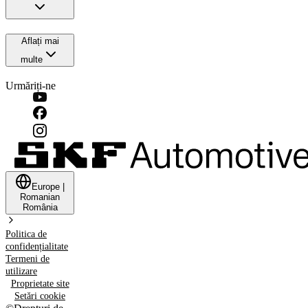
Aflați mai
multe
Urmăriți-ne
Europe
|
Romanian
România
Politica de
confidențialitate
Termeni de
utilizare
Proprietate site
Setări cookie