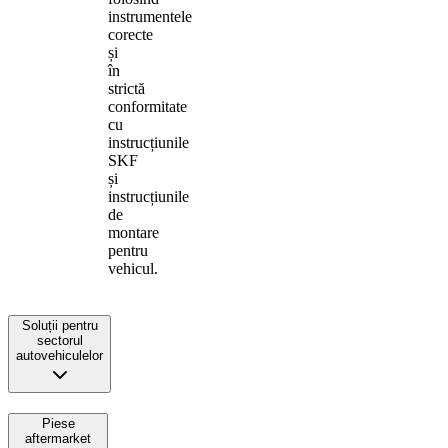
instrumentele
corecte
și
în
strictă
conformitate
cu
instrucțiunile
SKF
și
instrucțiunile
de
montare
pentru
vehicul.
Soluții pentru
sectorul
autovehiculelor
Piese
aftermarket