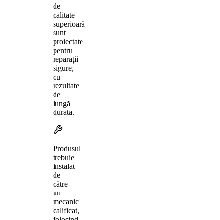
de
calitate
superioară
sunt
proiectate
pentru
reparații
sigure,
cu
rezultate
de
lungă
durată.
Produsul
trebuie
instalat
de
către
un
mecanic
calificat,
folosind