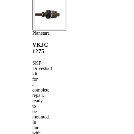
Planetara
VKJC
1275
SKF
Driveshaft
kit
for
a
complete
repair,
ready
to
be
mounted.
In
line
with