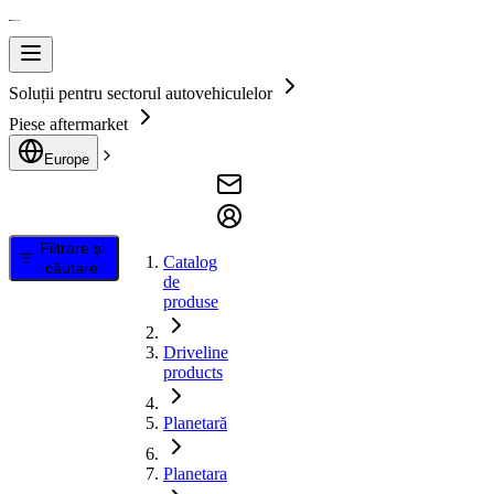
Soluții pentru sectorul autovehiculelor
Piese aftermarket
Europe
Filtrare și
Catalog
căutare
de
produse
Driveline
products
Planetară
Planetara