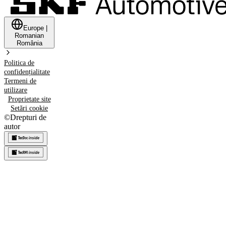
Europe
|
Romanian
România
Politica de
confidențialitate
Termeni de
utilizare
Proprietate site
Setări cookie
©
Drepturi de
autor