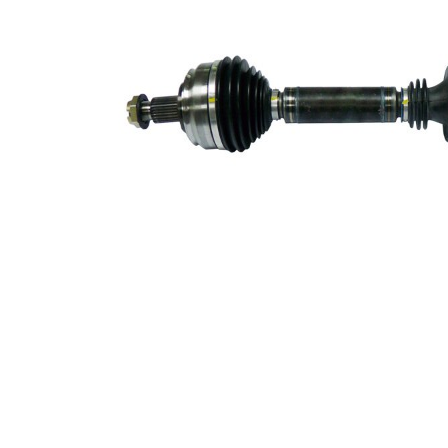
56,7 mm
simering
Articol
completare/Info
cu lagar
suplimentar 2
Piesa noua