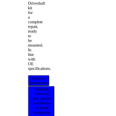
Driveshaft
kit
for
a
complete
repair,
ready
to
be
mounted.
In
line
with
OE
specifications.
Găsiți un
distribuitor
Selectați
vehiculul
dvs. pentru
a confirma
că acest
produs se