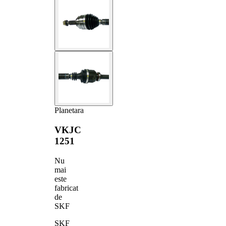
Planetara
VKJC
1251
Nu
mai
este
fabricat
de
SKF
SKF