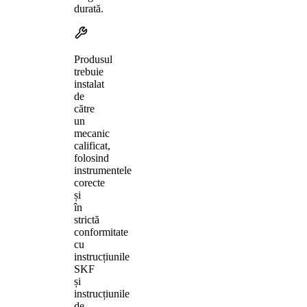
durată.
Produsul
trebuie
instalat
de
către
un
mecanic
calificat,
folosind
instrumentele
corecte
și
în
strictă
conformitate
cu
instrucțiunile
SKF
și
instrucțiunile
de