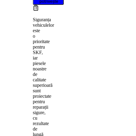
potrivește
Siguranța
vehiculelor
este
o
prioritate
pentru
SKF,
iar
piesele
noastre
de
calitate
superioară
sunt
proiectate
pentru
reparații
sigure,
cu
rezultate
de
lungă