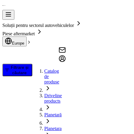
Soluții pentru sectorul autovehiculelor
Piese aftermarket
Europe
Filtrare și
Catalog
căutare
de
produse
Driveline
products
Planetară
Planetara