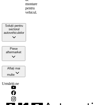
montare
pentru
vehicul.
Soluții pentru
sectorul
autovehiculelor
Piese
aftermarket
Aflați mai
multe
Urmăriți-ne