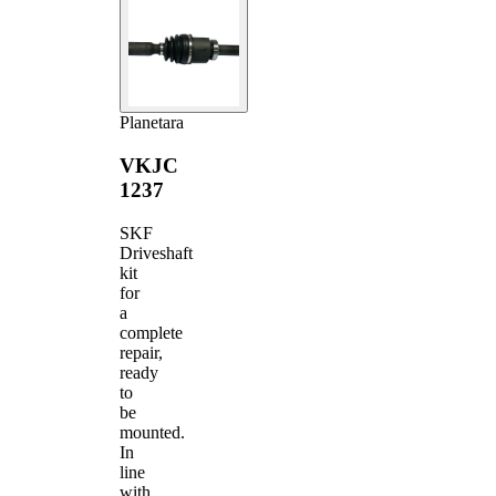
Planetara
VKJC
1237
SKF
Driveshaft
kit
for
a
complete
repair,
ready
to
be
mounted.
In
line
with