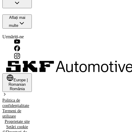
Aflați mai
multe
Urmăriți-ne
Europe
|
Romanian
România
Politica de
confidențialitate
Termeni de
utilizare
Proprietate site
Setări cookie