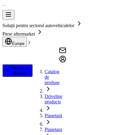
Soluții pentru sectorul autovehiculelor
Piese aftermarket
Europe
Filtrare și
Catalog
căutare
de
produse
Driveline
products
Planetară
Planetara