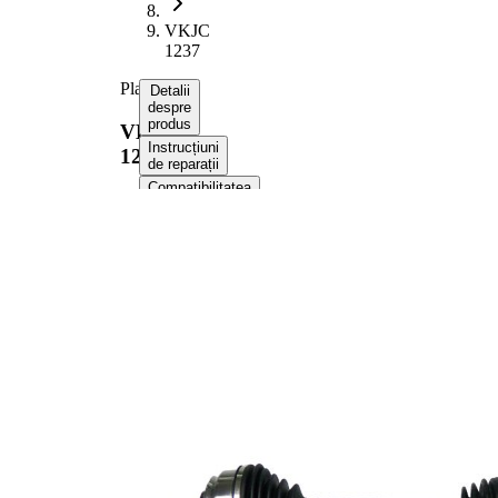
VKJC
1237
Planetara
Detalii
despre
produs
VKJC
Instrucțiuni
1237
de reparații
Compatibilitatea
Numere
OE
Informații despre produs
Proprietate
Valoare
Lungime
966 mm
Dimensiune
M22x1,5
filet
Dantura
exterioara parte
27
roata
Dantura
exterioara parte
39