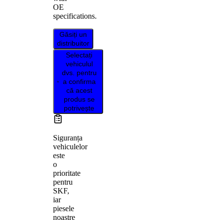
OE
specifications.
Găsiți un
distribuitor
Selectați
vehiculul
dvs. pentru
a confirma
că acest
produs se
potrivește
Siguranța
vehiculelor
este
o
prioritate
pentru
SKF,
iar
piesele
noastre