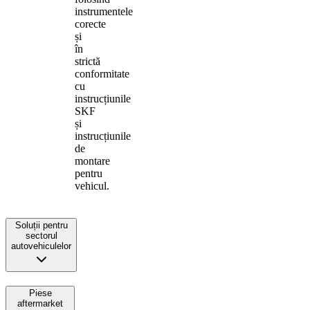
instrumentele
corecte
și
în
strictă
conformitate
cu
instrucțiunile
SKF
și
instrucțiunile
de
montare
pentru
vehicul.
Soluții pentru
sectorul
autovehiculelor
Piese
aftermarket