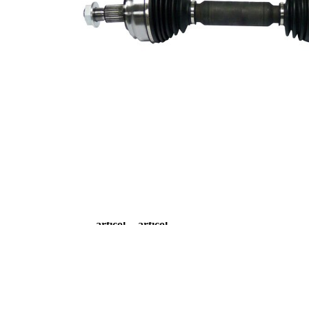
diferential
Diametru
56,7 mm
simering
Lungime 2
349 mm
Articol
completare/Info
cu lagar
suplimentar 2
Piesa noua
Diametru
articulatie la
95 mm
roata
Diametru
articulatie la
81 mm
cutia de viteza
Listă de piese de schimb
Nume
Număr
Cantitate
articol
articol
Set
VKJA
articulatie,
1
5676
planetara