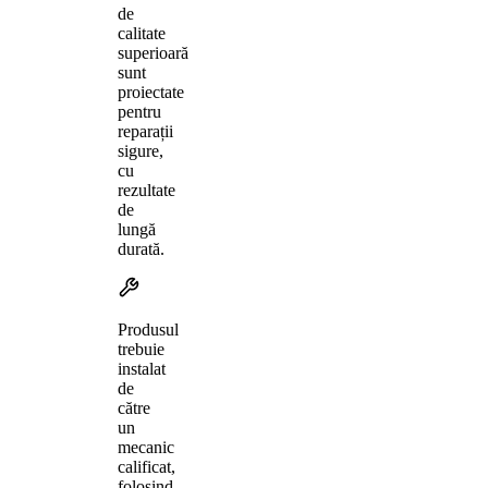
de
calitate
superioară
sunt
proiectate
pentru
reparații
sigure,
cu
rezultate
de
lungă
durată.
Produsul
trebuie
instalat
de
către
un
mecanic
calificat,
folosind