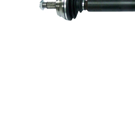
parte roata
Diametru
53 mm
simering
Numar
6
pistoane
Asezare
110 mm
gauri Ø
Diametru
articulatie la
90 mm
roata
Diametru
articulatie la
90 mm
cutia de
viteza