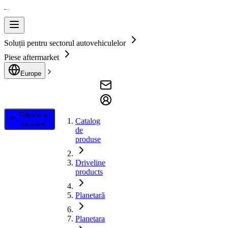
Soluții pentru sectorul autovehiculelor
Piese aftermarket
Europe
Filtrare și
Catalog
căutare
de
produse
Driveline
products
Planetară
Planetara