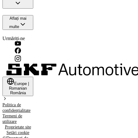
Aflați mai
multe
Urmăriți-ne
Europe
|
Romanian
România
Politica de
confidențialitate
Termeni de
utilizare
Proprietate site
Setări cookie