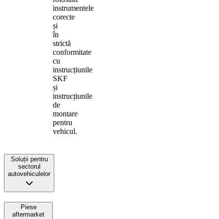
instrumentele
corecte
și
în
strictă
conformitate
cu
instrucțiunile
SKF
și
instrucțiunile
de
montare
pentru
vehicul.
Soluții pentru
sectorul
autovehiculelor
Piese
aftermarket