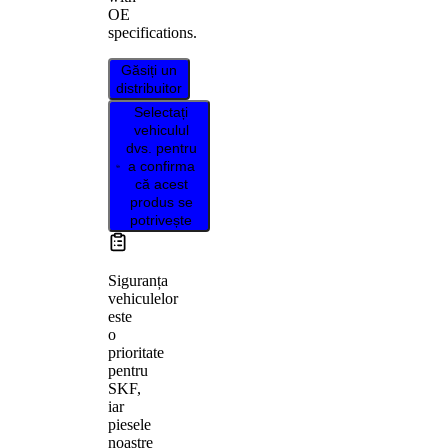
OE
specifications.
Găsiți un
distribuitor
Selectați
vehiculul
dvs. pentru
a confirma
că acest
produs se
potrivește
Siguranța
vehiculelor
este
o
prioritate
pentru
SKF,
iar
piesele
noastre