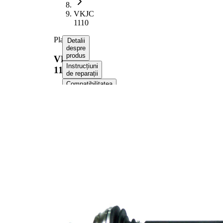
VKJC
1110
Planetara
Detalii
despre
produs
VKJC
Instrucțiuni
1110
de reparații
Compatibilitatea
Numere
OE
Informații despre
produs
Proprietate
Valoare
Lungime
778 mm
Diametrul
10,5 mm
orificiului
Dimensiune
M20x1,5
filet
Dantura
exterioara
22