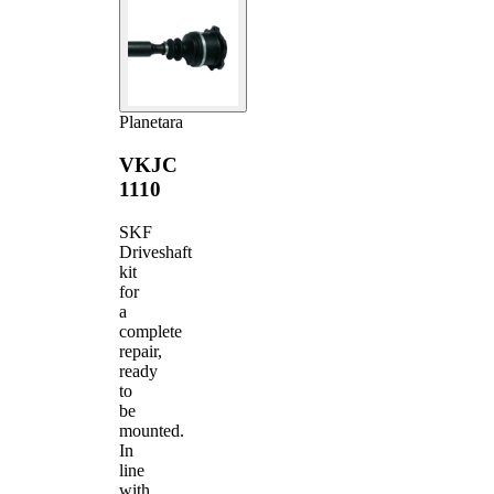
Planetara
VKJC
1110
SKF
Driveshaft
kit
for
a
complete
repair,
ready
to
be
mounted.
In
line
with