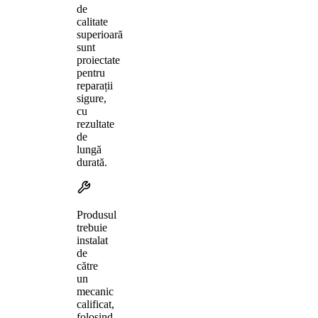
de
calitate
superioară
sunt
proiectate
pentru
reparații
sigure,
cu
rezultate
de
lungă
durată.
Produsul
trebuie
instalat
de
către
un
mecanic
calificat,
folosind