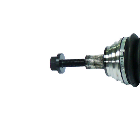
Diametru
articulatie la
100 mm
cutia de viteza
Axa teava
corp ax
rotunda
goala