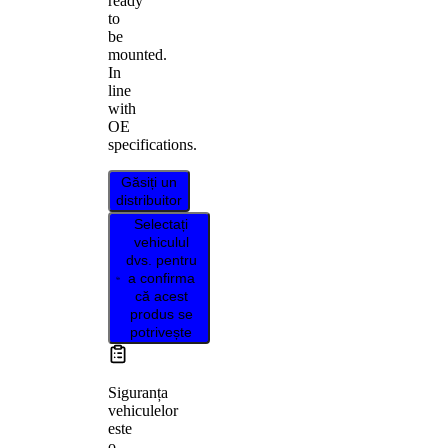
ready
to
be
mounted.
In
line
with
OE
specifications.
Găsiți un
distribuitor
Selectați
vehiculul
dvs. pentru
a confirma
că acest
produs se
potrivește
Siguranța
vehiculelor
este
o