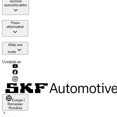
sectorul
autovehiculelor
Piese
aftermarket
Aflați mai
multe
Urmăriți-ne
Europe
|
Romanian
România