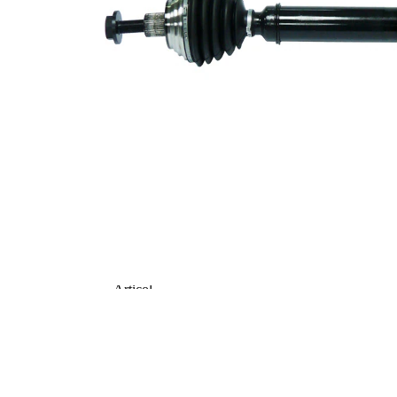
roata
Diametru
59,5 mm
simering
Numar
6
pistoane
TPE
Material
(elastomer
termoplastic)
Asezare gauri
86 mm
Ø
Articol
completare/Info
fără lagar
suplimentar 2
Articol
completare/Info
cu suruburi
suplimentar 2
Articol
completare/Info
cu piulita
suplimentar 2
Piesa noua
Diametru
articulatie la
90,4 mm
roata