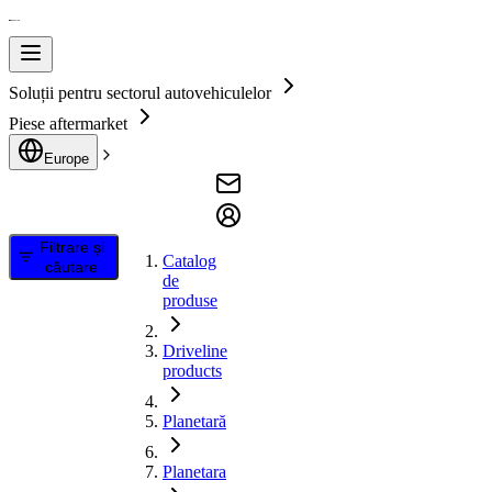
Soluții pentru sectorul autovehiculelor
Piese aftermarket
Europe
Filtrare și
Catalog
căutare
de
produse
Driveline
products
Planetară
Planetara