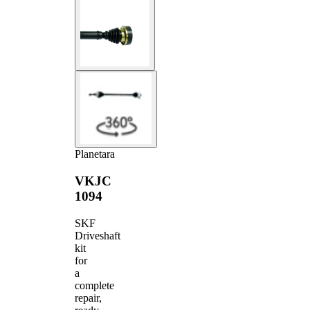
Planetara
VKJC
1094
SKF
Driveshaft
kit
for
a
complete
repair,