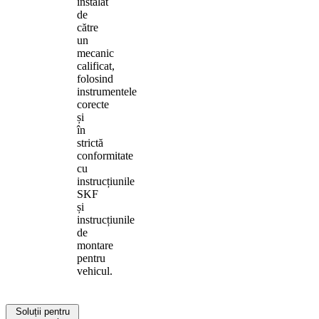
instalat
de
către
un
mecanic
calificat,
folosind
instrumentele
corecte
și
în
strictă
conformitate
cu
instrucțiunile
SKF
și
instrucțiunile
de
montare
pentru
vehicul.
Soluții pentru