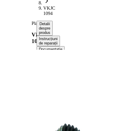
VKJC
1094
Planetara
Detalii
despre
produs
VKJC
Instrucțiuni
1094
de reparații
Documentație
Compatibilitatea
Numere
OE
Informații despre produs
Proprietate
Valoare
Lungime
813 mm
Diametrul
8,2 mm
orificiului
Dimensiune
M16x1.5
filet
Dantura
exterioara parte
36