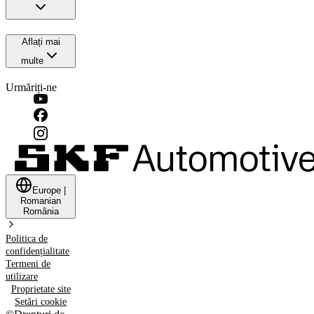
Aflați mai
multe
Urmăriți-ne
Europe
|
Romanian
România
Politica de
confidențialitate
Termeni de
utilizare
Proprietate site
Setări cookie