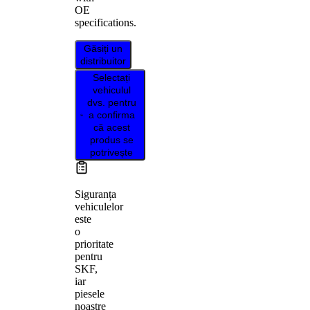
OE
specifications.
Găsiți un
distribuitor
Selectați
vehiculul
dvs. pentru
a confirma
că acest
produs se
potrivește
Siguranța
vehiculelor
este
o
prioritate
pentru
SKF,
iar
piesele
noastre