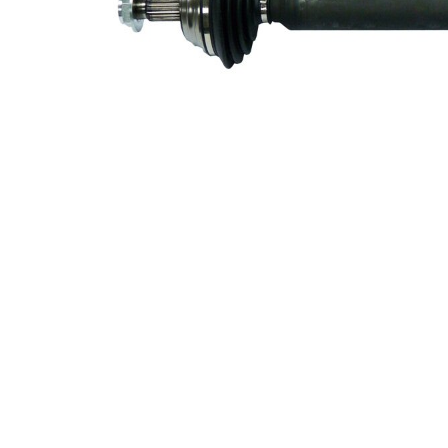
simering
Asezare
78 mm
gauri Ø
Piesa noua
Diametru
articulatie la
81,4 mm
roata
Diametru
articulatie la
92 mm
cutia de
viteza