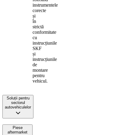
instrumentele
corecte
și
în
strictă
conformitate
cu
instrucțiunile
SKF
și
instrucțiunile
de
montare
pentru
vehicul.
Soluții pentru
sectorul
autovehiculelor
Piese
aftermarket