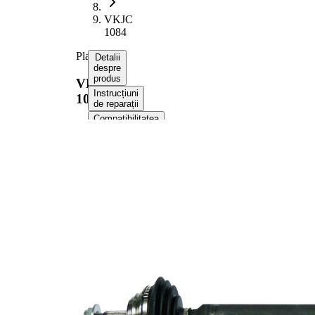
VKJC
1084
Planetara
Detalii
despre
produs
VKJC
Instrucțiuni
1084
de reparații
Compatibilitatea
Numere
OE
Informații despre
produs
Proprietate
Valoare
Lungime
740 mm
Dimensiune
M20x1,5
filet
Dantura
exterioara
22
parte roata
Diametru
53 mm