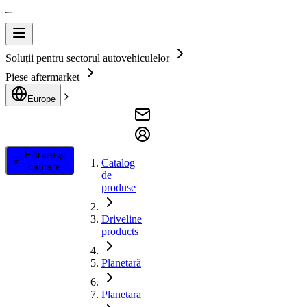
Soluții pentru sectorul autovehiculelor
Piese aftermarket
Europe
Filtrare și
Catalog
căutare
de
produse
Driveline
products
Planetară
Planetara