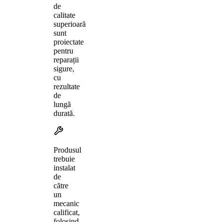
de
calitate
superioară
sunt
proiectate
pentru
reparații
sigure,
cu
rezultate
de
lungă
durată.
Produsul
trebuie
instalat
de
către
un
mecanic
calificat,
folosind