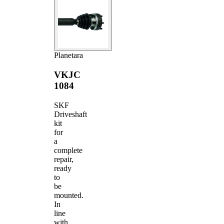
Planetara
VKJC
1084
SKF
Driveshaft
kit
for
a
complete
repair,
ready
to
be
mounted.
In
line
with